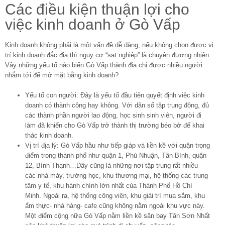
Các điều kiện thuận lợi cho
việc kinh doanh ở Gò Vấp
Kinh doanh không phải là một vấn đề dễ dàng, nếu không chọn được vị
trí kinh doanh đắc địa thì nguy cơ “sạt nghiệp” là chuyện đương nhiên.
Vậy những yếu tố nào biến Gò Vấp thành địa chỉ được nhiều người
nhắm tới để mở mặt bằng kinh doanh?
Yếu tố con người: Đây là yếu tố đầu tiên quyết định việc kinh
doanh có thành công hay không. Với dân số tập trung đông, đủ
các thành phần người lao động, học sinh sinh viên, người đi
làm đã khiến cho Gò Vấp trở thành thị trường béo bở để khai
thác kinh doanh.
Vị trí địa lý: Gò Vấp hầu như tiếp giáp và liền kề với quận trọng
điểm trong thành phố như quận 1, Phú Nhuận, Tân Bình, quận
12, Bình Thạnh…Đây cũng là những nơi tập trung rất nhiều
các nhà máy, trường học, khu thương mại, hệ thống các trung
tâm y tế, khu hành chính lớn nhất của Thành Phố Hồ Chí
Minh. Ngoài ra, hệ thống công viên, khu giải trí mua sắm, khu
ẩm thực- nhà hàng- cafe cũng không nằm ngoài khu vực này.
Một điểm cộng nữa Gò Vấp nằm liền kề sân bay Tân Sơn Nhất