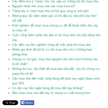
Các điểm lưu ý “vàng” cho các cặp vợ chồng trẻ khi mua nhà
Nguyên nhân nên mua nhà vào mùa mưa lũ?
Trắng tay vì chọn mua nhà xã hội qua công ty môi giới
Những quy tắc đàm phán giá cả khi đầu tư nhà phố vào thời
sốt đất
Kinh nghiệm để chọn mua chung cư để dễ thoát hiểm khi xảy
ra cháy nổ
Cuộc sống thêm phần lao đao vì tôi mua nhà chủ yếu bằng tiền
vay
Các điều sai lầm nghiêm trọng dễ mắc phải khi mua nhà
Nhiều gia đình đã bỏ lỡ cơ hội mua nhà chỉ vì không hợp
phong thủy
Chung cư trả góp, mua nhà nguyên căn nên chọn hướng nào
là tốt nhất?
Những thủ tục cần thiết để mua bán nhà đất, căn hộ chung cư,
sang tên sổ đỏ
Cần mua nhà đến mấy cũng đừng để phải vay ngân hàng vượt
quá 30%
Có nên vay tiền ngân hàng để mua đất hay không?
Nên chọn mua nhà đất hay là chung cư chất lượng hơn