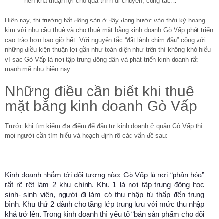
nên khá thuận lợi cho quá trình di chuyển, công tác…
Hiện nay, thị trường bất động sản ở đây đang bước vào thời kỳ hoàng
kim với nhu cầu thuê và cho thuê mặt bằng kinh doanh Gò Vấp phát triển
cao trào hơn bao giờ hết. Với nguyên tắc “đất lành chim đậu” cộng với
những điều kiện thuận lợi gần như toàn diện như trên thì không khó hiểu
vì sao Gò Vấp là nơi tập trung đông dân và phát triển kinh doanh rất
mạnh mẽ như hiện nay.
Những điều cần biết khi thuê
mặt bằng kinh doanh Gò Vấp
Trước khi tìm kiếm địa điểm để đầu tư kinh doanh ở quận Gò Vấp thì
mọi người cần tìm hiểu và hoạch định rõ các vấn đề sau:
Kinh doanh nhắm tới đối tượng nào: Gò Vấp là nơi “phân hóa”
rất rõ rệt làm 2 khu chính. Khu 1 là nơi tập trung đông học
sinh- sinh viên, người đi làm có thu nhập từ thấp đến trung
bình. Khu thứ 2 dành cho tầng lớp trung lưu với mức thu nhập
khá trở lên. Trong kinh doanh thì yếu tố “bán sản phẩm cho đối