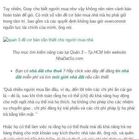
Tuy nhiên, Gray cho biết người mua như vậy không nên ném cảnh báo
hoàn toàn để gió. Có một số vấn đề cơ bản mua nhà mà họ phải giữ
trong tâm trí, bao gồm cả các quyết định không bao giờ overcommit
nguồn lực tài chính của mình, ông nói.
Thư mục tìm kiếm nâng cao tại Quận 3 – Tp.HCM trên website:
NhaDatSo.com
Bạn có
nhà đất cho thuê
? Hãy click vào đây để đăng
tin nhà
đất
miễn phí và tìm
môi giới nhà đất
nếu cần thiết
“Quá nhiều người mua lần đầu, ví dụ, đến lột trên các chi phí ẩn cái gọi
là – đó là, sau khi tính toán rằng họ có thể (chỉ) đủ khả năng huy động
cho một ngôi nhà cụ thể mà họ thích, họ không cho phép cho các nhiệm
vụ chuyển giao , chi phí đăng ký trái phiếu và các chi phí pháp lý họ phải
trả bằng tiền mặt. ”
Hoặc họ có thể làm việc ra rằng họ có thể thoải mái đủ khả năng trả nợ
hàng tháng cho một khoản vay kích thước nhà nào đó, ông nói, và quên