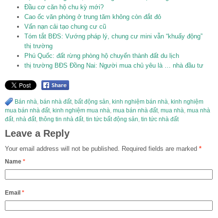
Đầu cơ căn hộ chu kỳ mới?
Cao ốc văn phòng ở trung tăm không còn đắt đỏ
Vấn nạn cải tạo chung cư cũ
Tóm tắt BĐS: Vướng pháp lý, chung cư mini vẫn “khuấy động”
thị trường
Phú Quốc: đất rừng phòng hộ chuyển thành đất du lịch
thị trường BĐS Đồng Nai: Người mua chủ yêu là … nhà đầu tư
Bán nhà
,
bán nhà đất
,
bất động sản
,
kinh nghiệm bán nhà
,
kinh nghiệm
mua bán nhà đất
,
kinh nghiệm mua nhà
,
mua bán nhà đất
,
mua nhà
,
mua nhà
đất
,
nhà đất
,
thông tin nhà đất
,
tin tức bất động sản
,
tin tức nhà đất
Leave a Reply
Your email address will not be published.
Required fields are marked
*
Name
*
Email
*