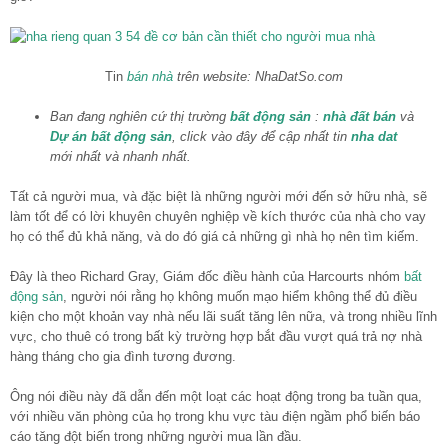
Tin
bán nhà
trên website: NhaDatSo.com
Ban đang nghiên cứ thị trường
bất động sản
:
nhà đất bán
và
Dự án bất động sản
, click vào đây để cập nhất tin
nha dat
mới nhất và nhanh nhất.
Tất cả người mua, và đặc biệt là những người mới đến sở hữu nhà, sẽ
làm tốt để có lời khuyên chuyên nghiệp về kích thước của nhà cho vay
họ có thể đủ khả năng, và do đó giá cả những gì nhà họ nên tìm kiếm.
Đây là theo Richard Gray, Giám đốc điều hành của Harcourts nhóm
bất
động sản
, người nói rằng họ không muốn mạo hiểm không thể đủ điều
kiện cho một khoản vay nhà nếu lãi suất tăng lên nữa, và trong nhiều lĩnh
vực, cho thuê có trong bất kỳ trường hợp bắt đầu vượt quá trả nợ nhà
hàng tháng cho gia đình tương đương.
Ông nói điều này đã dẫn đến một loạt các hoạt động trong ba tuần qua,
với nhiều văn phòng của họ trong khu vực tàu điện ngầm phổ biến báo
cáo tăng đột biến trong những người mua lần đầu.