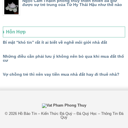
Ngọc Cẩm Thạch phong thủy thiên nhiên đã giữ
được sự trẻ trung của Từ Hy Thái Hậu như thế nào
Hỗn Hợp
Bí mật “khó tin” rất ít ai biết về nghề môi giới nhà đất
Những điều cần phải lưu ý không nên bỏ qua khi mua đất thổ
cư
Vợ chồng trẻ thì nên vay tiền mua nhà đất hay đi thuê nhà?
© 2026
Hồ Bảo Tín – Kiến Thức Đá Quý – Đá Quý Học – Thông Tin Đá
Quý