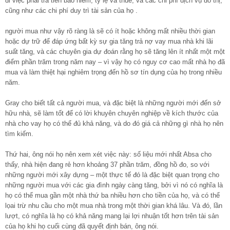
đi việc phải trả tiền bảo hiểm, tỷ lệ và thuế, và các chi phí dịch vụ đô thị,
cũng như các chi phí duy trì tài sản của họ .
người mua như vậy rõ ràng là sẽ có ít hoặc không mất nhiều thời gian
hoặc dự trữ để đáp ứng bất kỳ sự gia tăng trả nợ vay mua nhà khi lãi
suất tăng, và các chuyên gia dự đoán rằng họ sẽ tăng lên ít nhất một một
điểm phần trăm trong năm nay – vì vậy họ có nguy cơ cao mất nhà họ đã
mua và làm thiệt hại nghiêm trọng đến hồ sơ tín dụng của họ trong nhiều
năm.
Gray cho biết tất cả người mua, và đặc biệt là những người mới đến sở
hữu nhà, sẽ làm tốt để có lời khuyên chuyên nghiệp về kích thước của
nhà cho vay họ có thể đủ khả năng, và do đó giá cả những gì nhà họ nên
tìm kiếm.
Thứ hai, ông nói họ nên xem xét việc này: số liệu mới nhất Absa cho
thấy, nhà hiện đang rẻ hơn khoảng 37 phần trăm, đồng hồ đo, so với
những người mới xây dựng – một thực tế đó là đặc biệt quan trọng cho
những người mua với các gia đình ngày càng tăng, bởi vì nó có nghĩa là
họ có thể mua gần một nhà thứ ba nhiều hơn cho tiền của họ, và có thể
lọai trừ nhu cầu cho một mua nhà trong một thời gian khá lâu. Và đó, lần
lượt, có nghĩa là họ có khả năng mang lại lợi nhuận tốt hơn trên tài sản
của họ khi họ cuối cùng đã quyết định bán, ông nói.