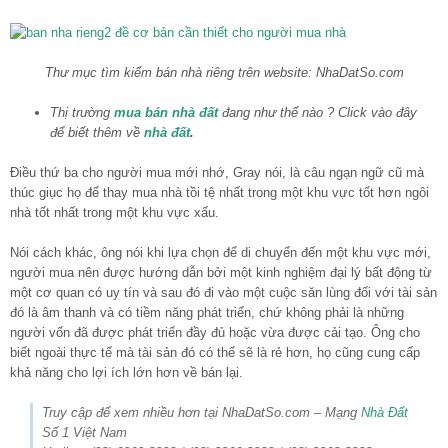
Thư mục tìm kiếm bán nhà riêng trên website: NhaDatSo.com
Thị trường
mua bán nhà đất
đang như thế nào ? Click vào đây
để biết thêm về
nhà đất
.
Điều thứ ba cho người mua mới nhớ, Gray nói, là câu ngạn ngữ cũ mà
thúc giục họ để thay mua nhà tồi tệ nhất trong một khu vực tốt hơn ngôi
nhà tốt nhất trong một khu vực xấu.
Nói cách khác, ông nói khi lựa chọn để di chuyển đến một khu vực mới,
người mua nên được hướng dẫn bởi một kinh nghiệm đại lý bất động từ
một cơ quan có uy tín và sau đó đi vào một cuộc săn lùng đối với tài sản
đó là âm thanh và có tiềm năng phát triển, chứ không phải là những
người vốn đã được phát triển đầy đủ hoặc vừa được cải tạo. Ông cho
biết ngoài thực tế mà tài sản đó có thể sẽ là rẻ hơn, họ cũng cung cấp
khả năng cho lợi ích lớn hơn về bán lại.
Truy cập để xem nhiều hơn tại NhaDatSo.com – Mạng
Nhà Đất
Số 1 Việt Nam