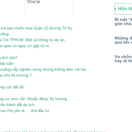
TP.HCM
Hỗn 
Bí mật “k
giới nhà
nhà mà bạn muốn mua Quận 12 đường Tô Ký
riêng
Những đ
ủ Chi TPHCM: Một số thông tin dự án
qua khi 
n giao có nguy cơ gặp rủi ro
Vợ chồng
 cách nào?
hay đi t
bật tuần
xuống cấp nghiêm trọng nhưng không dám cải tạo
 cho thị trường ?
ng còn đắt đỏ
g cư mini vẫn “khuấy động” thị trường
̉n thành đất du lịch
a chủ yêu là … nhà đầu tư