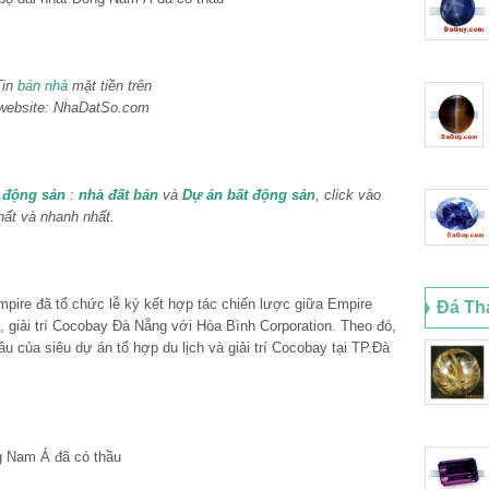
Tin
bán nhà
mặt tiền trên
website: NhaDatSo.com
 động sản
:
nhà đất bán
và
Dự án bất động sản
, click vào
hất và nhanh nhất.
pire đã tổ chức lễ ký kết hợp tác chiến lược giữa Empire
Đá Th
, giải trí Cocobay Đà Nẵng với Hòa Bình Corporation. Theo đó,
u của siêu dự án tổ hợp du lịch và giải trí Cocobay tại TP.Đà