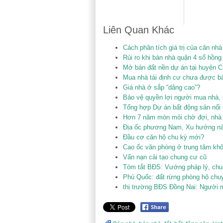
Liên Quan Khác
Cách phân tích giá trị của căn 
Rủi ro khi bán nhà quận 4 sổ hồng 
Mở bán đất nền dự án tại huyện C
Mua nhà tái định cư chưa được bà
Giá nhà ở sắp “dâng cao”?
Bảo vệ quyền lợi người mua nhà,
Tổng hợp Dự án bất động sản nổi 
Hơn 7 năm mòn mỏi chờ đợi, nhà 
Địa ốc phương Nam, Xu hướng nào
Đầu cơ căn hộ chu kỳ mới?
Cao ốc văn phòng ở trung tăm khô
Vấn nạn cải tạo chung cư cũ
Tóm tắt BĐS: Vướng pháp lý, chun
Phú Quốc: đất rừng phòng hộ chuyê
thị trường BĐS Đồng Nai: Người mu