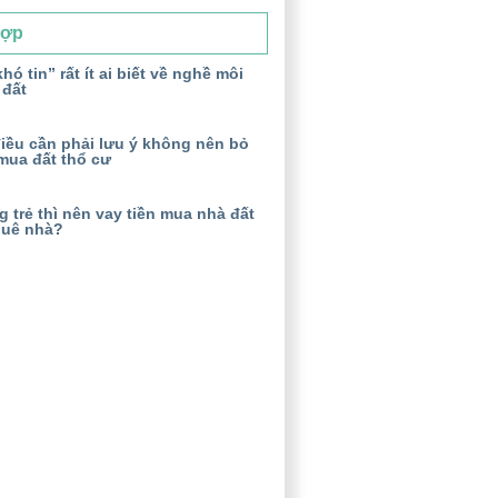
Hợp
hó tin” rất ít ai biết về nghề môi
 đất
iều cần phải lưu ý không nên bỏ
mua đất thổ cư
 trẻ thì nên vay tiền mua nhà đất
huê nhà?