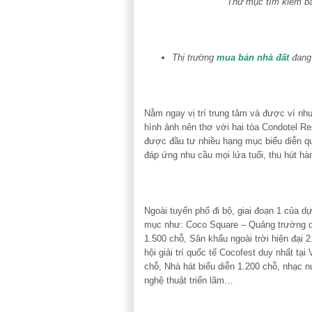
Thư mục tìm kiếm bá
Thị trường
mua bán nhà đất
đang 
Nằm ngay vị trí trung tâm và được ví như
hình ảnh nên thơ với hai tòa Condotel Re
được đầu tư nhiều hạng mục biểu diễn quy
đáp ứng nhu cầu mọi lứa tuổi, thu hút hà
Ngoài tuyến phố đi bộ, giai đoạn 1 của 
mục như: Coco Square – Quảng trường du 
1.500 chỗ, Sân khấu ngoài trời hiện đại 2
hội giải trí quốc tế Cocofest duy nhất tạ
chỗ, Nhà hát biểu diễn 1.200 chỗ, nhạc n
nghệ thuật triển lãm…