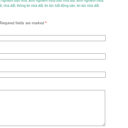
h nghiệm bán nhà
,
kinh nghiệm mua bán nhà đất
,
kinh nghiệm mua
t
,
nhà đất
,
thông tin nhà đất
,
tin tức bất động sản
,
tin tức nhà đất
Required fields are marked
*