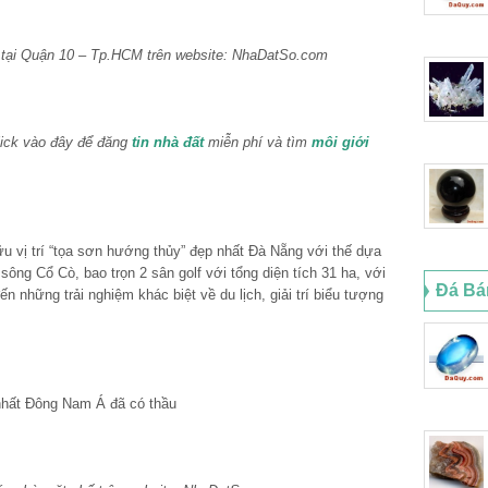
tại Quận 10 – Tp.HCM trên website: NhaDatSo.com
ick vào đây để đăng
tin nhà đất
miễn phí và tìm
môi giới
hữu vị trí “tọa sơn hướng thủy” đẹp nhất Đà Nẵng với thế dựa
ông Cổ Cò, bao trọn 2 sân golf với tổng diện tích 31 ha, với
Đá Bá
 những trải nghiệm khác biệt về du lịch, giải trí biểu tượng