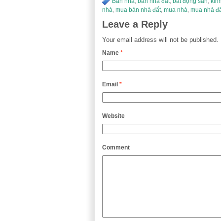
Bán nhà
,
bán nhà đất
,
bất động sản
,
kin
nhà
,
mua bán nhà đất
,
mua nhà
,
mua nhà đấ
Leave a Reply
Your email address will not be published.
Name
*
Email
*
Website
Comment