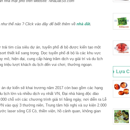
n nhà mặt phố trên website: NhaDatSo.com
như thế nào ? Click vào đây để biết thêm về
nhà đất
.
 trái tim của siêu dự án, tuyến phố đi bộ được kiến tạo một
sort thiết kế sang trọng. Dọc tuyến phố đi bộ là các khu vực
 mô, hiện đại, cung cấp hàng trăm dịch vụ giải trí và du lịch
ng triệu lượt khách du lịch đến vui chơi, thưởng ngoạn.
Lựa C
dự án dự kiến sẽ khai trương năm 2017 còn bao gồm các hạng
lịch lớn và nhiều dịch vụ nhất VN, Đại nhà hàng độc đáo
.000 chỗ với các chương trình giải trí hằng ngày, nơi diễn ra Lễ
i VN vào quý 3 thường niên, Trung tâm hội nghị và sự kiện 2.000
ước laser sông Cổ Cò, thiền viện, hồ cảnh quan, không gian