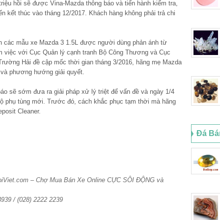
triệu hồi sẽ được Vina-Mazda thông báo và tiến hành kiểm tra,
ến kết thúc vào tháng 12/2017. Khách hàng không phải trả chi
ên các mẫu xe Mazda 3 1.5L được người dùng phản ánh từ
làm việc với Cục Quản lý cạnh tranh Bộ Công Thương và Cục
Trường Hải đề cập mốc thời gian tháng 3/2016, hãng mẹ Mazda
 và phương hướng giải quyết.
áo sẽ sớm đưa ra giải pháp xử lý triệt để vấn đề và ngày 1/4
ộ phụ tùng mới. Trước đó, cách khắc phục tạm thời mà hãng
posit Cleaner.
Đá Bá
HoiViet.com – Chợ Mua Bán Xe Online CỰC SÔI ĐỘNG và
 3939 / (028) 2222 2239