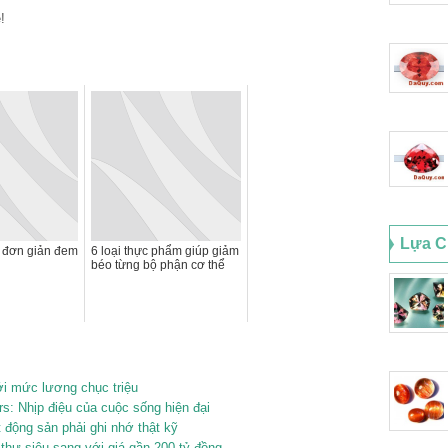
Lựa C
” đơn giản đem
6 loại thực phẩm giúp giảm
béo từng bộ phận cơ thể
ới mức lương chục triệu
s: Nhịp điệu của cuộc sống hiện đại
 động sản phải ghi nhớ thật kỹ
thự siêu sang với giá gần 200 tỷ đồng