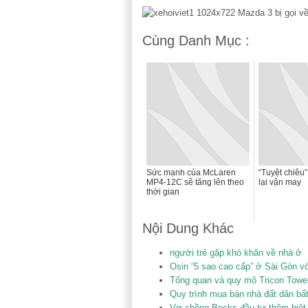
Cùng Danh Mục :
Sức mạnh của McLaren
“Tuyệt chiêu
MP4-12C sẽ tăng lên theo
lại vận may
thời gian
Nội Dung Khác
người trẻ gặp khó khăn về nhà ở
Osin “5 sao cao cấp” ở Sài Gòn v
Tổng quan và quy mô Tricon Tower
Quy trình mua bán nhà đất dân bất
Vợ chồng Becks đầu tư thêm biệt 