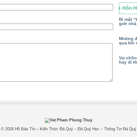
Hỗn 
Bí mật “k
giới nhà
Những đ
qua khi 
Vợ chồng
hay đi t
© 2026
Hồ Bảo Tín – Kiến Thức Đá Quý – Đá Quý Học – Thông Tin Đá Quý