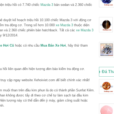
ện triệu hồi có 7.740 chiếc
Mazda 3
bản sedan và 2.360 chiếc
ê duyệt kế hoạch triệu hồi 10.100 chiếc Mazda 3 với động cơ
iểm tra động cơ. Trong số hơn 10.000
xe Mazda 3
thuộc diện
dan và 2.360 chiếc phiên bản hatchback. Tất cả các
xe Mazda 3
y 9/12/2014.
e Hơi Cũ
hoặc có nhu cầu
Mua Bán Xe Hơi
, hãy thử tham
u hồi liên quan đến hiện tượng đèn báo kiểm tra động cơ.
Đá Th
 truy cập ngay website Xehoiviet.com để biết chính xác nhất!
m muội than trên đầu kim phun là do có thành phần Sunfat Kẽm.
han không được tẩy đi theo cơ chế tự làm sạch tại đầu kim
 Hiện tượng này có thể dẫn đến ỳ máy, giảm công suất hoặc
nh.