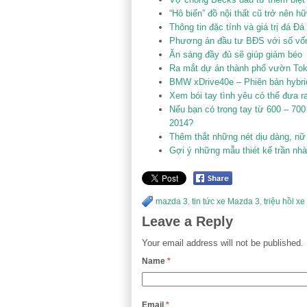
“Hô biến” đồ nội thất cũ trở nên 
Thông tin đặc tính và giá trị đá Đ
Phương án đầu tư BĐS với số vố
Ăn sáng đầy đủ sẽ giúp giảm béo
Ra mắt dự án thành phố vườn To
BMW xDrive40e – Phiên bản hybri
Xem bói tay tình yêu có thể đưa r
Nếu bạn có trong tay từ 600 – 700
2014?
Thêm thắt những nét dịu dàng, nữ 
Gợi ý những mẫu thiét kế trần nhà
mazda 3
,
tin tức xe Mazda 3
,
triệu hồi x
Leave a Reply
Your email address will not be published.
Name
*
Email
*