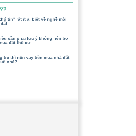
Hợp
hó tin” rất ít ai biết về nghề môi
 đất
iều cần phải lưu ý không nên bỏ
mua đất thổ cư
 trẻ thì nên vay tiền mua nhà đất
huê nhà?