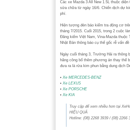
Các xe Mazda 3 All New 1.5L thuộc diện 
sửa chữa từ ngày 16/6. Chiến dịch dự ki
phí.
Hiện tượng đèn báo kiểm tra động cơ tr
tháng 7/2015. Cuối 2015, trong 2 cuộc 
Đăng kiểm Việt Nam, Vina-Mazda thuộc 
Nhật Bản thông báo cụ thể gốc rễ vấn đề
Ngày cuối tháng 3, Trường Hải ra thông b
hãng công bố thêm phương án thay thế b
đưa ra là rửa kim phun bằng dung dịch De
•
Xe MERCEDES-BENZ
•
Xe LEXUS
•
Xe PORSCHE
•
Xe KIA
Truy cập để xem nhiều hơn tại Xe
HIỆU QUẢ
Hotline: (08) 2268 3939 / (08) 2266