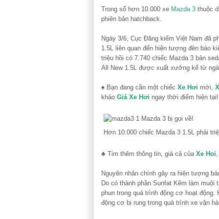
Trong số hơn 10.000 xe
Mazda 3
thuộc di
phiên bản hatchback.
Ngày 3/6, Cục Đăng kiểm Việt Nam đã ph
1.5L liên quan đến hiện tượng đèn báo k
triệu hồi có 7.740 chiếc Mazda 3 bản se
All New 1.5L được xuất xưởng kể từ ngà
♠ Bạn đang cần một chiếc
Xe Hơi
mới,
X
khảo
Giá Xe Hơi
ngay thời điểm hiện tại!
Hơn 10.000 chiếc Mazda 3 1.5L phải triệ
♣ Tim thêm thông tin, giá cả của
Xe Hoi
,
Nguyên nhân chính gây ra hiện tượng bá
Do có thành phần Sunfat Kẽm làm muội t
phun trong quá trình động cơ hoạt động.
động cơ bị rung trong quá trình xe vận hà