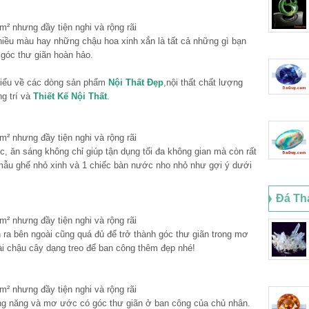
iều màu hay những chậu hoa xinh xắn là tất cả những gì bạn
 góc thư giãn hoàn hảo.
iểu về các dòng sản phẩm
Nội Thất Đẹp
,nội thất chất lượng
ng trí và
Thiết Kế Nội Thất
.
, ăn sáng không chỉ giúp tận dụng tối đa không gian mà còn rất
mẫu ghế nhỏ xinh và 1 chiếc bàn nước nho nhỏ như gợi ý dưới
Đá Th
ra bên ngoài cũng quá đủ để trở thành góc thư giãn trong mơ
i chậu cây dạng treo để ban công thêm đẹp nhé!
ông năng và mơ ước có góc thư giãn ở ban công của chủ nhân.