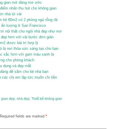
ông gian mở đáng mơ ước
 điểm nhấn thu hút cho không gian
ấm nhà từ vải
 hộ 80m2 có 2 phòng ngủ rỗng rãi
u ấn tượng ở San Francisco
rí nội thất cho ngôi nhà đẹp như mơ
 đẹp hơn với vài bước đơn giản
0m2 được bài trí hợp lý
 là nơi thỏa sức sáng tạo cho bạn
ặc sắc hơn với gam màu xanh lá
ợng cho phòng khách
hữu dụng và đẹp mắt
 đáng để sắm cho bé nhà bạn
n các chị em lập tức muốn chi tiền
 gian đẹp
,
nhà đẹp
,
Thiết kế không gian
Required fields are marked
*