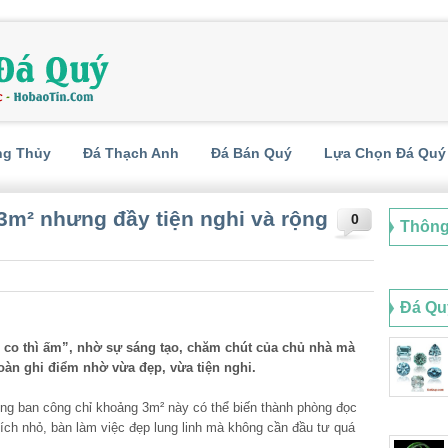
ng Thủy
Đá Thạch Anh
Đá Bán Quý
Lựa Chọn Đá Quý
m² nhưng đầy tiện nghi và rộng
0
Thông
Đá Qu
o co thì ấm”, nhờ sự sáng tạo, chăm chút của chủ nhà mà
oàn ghi điểm nhờ vừa đẹp, vừa tiện nghi.
ững
ban công
chỉ khoảng 3m² này có thể biến thành phòng đọc
 tích nhỏ, bàn làm việc đẹp lung linh mà không cần đầu tư quá