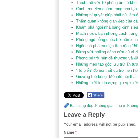
Thích mê với 10 phòng ăn có kh
Cách treo đèn chùm trong nhà tạo
Những bí quyết giúp phái nữ làm 
Thăm quan không gian đẹp của căn
Khám phá ngôi nhà bằng kính siê
Mách nước bạn những cách trang t
Phòng ngủ bỗng chốc trở nên xinh
Ngôi nhà phố có diện tích rộng 15
Đừng vứt những cánh cửa cũ vì đó
Phòng bé trở nên dễ thương và đ
Những mẹo tạo góc lưu trữ ấn tư
“Hô biến” đồ nội thất cũ trở nên 
Giường thú bông: Món đồ nội thất
Những thiết kế lọ đựng gia vị khiế
Ban công đẹp
,
Không gian nhà ở
,
Không
Leave a Reply
Your email address will not be published.
Name
*