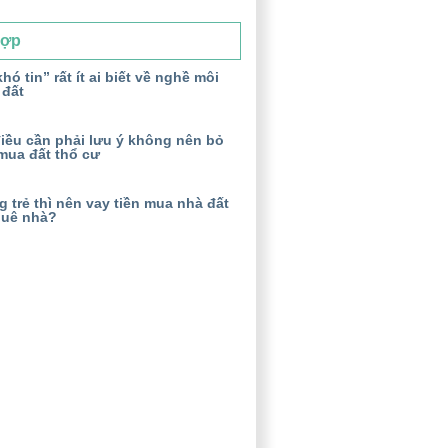
Hợp
hó tin” rất ít ai biết về nghề môi
 đất
iều cần phải lưu ý không nên bỏ
mua đất thổ cư
 trẻ thì nên vay tiền mua nhà đất
huê nhà?