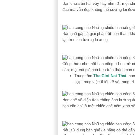
Bạn chưa tin hả, vậy hãy nhìn đi, một ch
đâu mà vẫn đẹp không thể cưỡng lại đượ
Bàn ghế gấp là giải pháp rất nên tham k
lại, treo lên tường là xong.
Công thức cho một ban công tí hon trở n
gấp, một vài giỏ hoa treo trên thành ban 
Trung tâm
The Gioi Noi That
mang
hợp trong việc thiết kế và trang tr
Hạn chế về diện tích chẳng ảnh hưởng đế
bạn cần chỉ là một chiếc ghế nệm xinh xắ
Nếu sử dụng
bàn ghế đa năng
có thể gấp