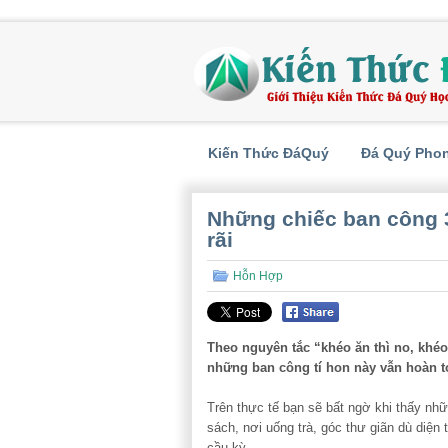
Kiến Thức ĐáQuý
Đá Quý Pho
Những chiếc ban công 3
rãi
Hỗn Hợp
Theo nguyên tắc “khéo ăn thì no, khé
những ban công tí hon này vẫn hoàn t
Trên thực tế bạn sẽ bất ngờ khi thấy nh
sách, nơi uống trà, góc thư giãn dù diện
cầu kỳ.