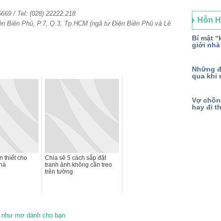
6669 / Tel: (028) 22222.218
Hỗn 
ện Biên Phủ, P.7, Q.3, Tp.HCM (ngã tư Điện Biên Phủ và Lê
Bí mật “k
giới nhà
Những đ
qua khi 
Vợ chồng
hay đi t
 thiết cho
Chia sẻ 5 cách sắp đặt
hà
tranh ảnh không cần treo
trên tường
ẹp như mơ dành cho bạn