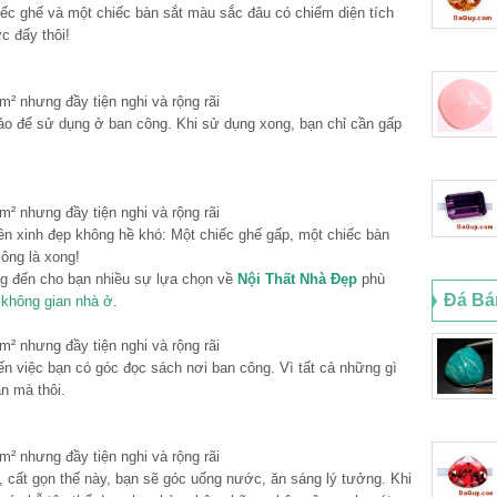
iếc ghế và một chiếc bàn sắt màu sắc đâu có chiếm diện tích
c đấy thôi!
hảo để sử dụng ở ban công. Khi sử dụng xong, bạn chỉ cần gấp
ên xinh đẹp không hề khó: Một chiếc ghế gấp, một chiếc bàn
công là xong!
 đến cho bạn nhiều sự lựa chọn về
Nội Thất Nhà Đẹp
phù
Đá Bá
í
không gian nhà ở
.
n việc bạn có góc đọc sách nơi ban công. Vì tất cả những gì
n mà thôi.
, cất gọn thế này, bạn sẽ góc uống nước, ăn sáng lý tưởng. Khi