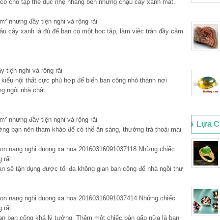
ại có chỗ tập thể dục nhẹ nhàng bên những chậu cây xanh mát.
ậu cây xanh là đủ để bạn có một học tập, làm việc tràn đầy cảm
 kiểu nội thất cực phù hợp để biến ban công nhỏ thành nơi
g ngôi nhà chật.
Lựa C
ởng bạn nên tham khảo để có thể ăn sáng, thưởng trà thoải mái
ạn sẽ tận dụng được tối đa không gian ban công để nhà ngồi thư
ian ban công khá lý tưởng. Thêm một chiếc bàn gấp nữa là bạn