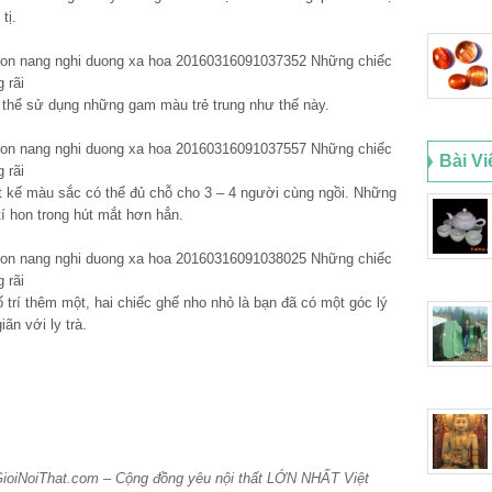
tị.
 thể sử dụng những gam màu trẻ trung như thế này.
Bài Vi
t kế màu sắc có thể đủ chỗ cho 3 – 4 người cùng ngồi. Những
í hon trong hút mắt hơn hẳn.
 trí thêm một, hai chiếc ghế nho nhỏ là bạn đã có một góc lý
ãn với ly trà.
GioiNoiThat.com – Cộng đồng yêu nội thất LỚN NHẤT Việt