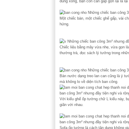
dùng xong, bạn còn cần gấp gọn lại là l
Một chiếc bàn, một chiếc ghế gấp, vài ch
hứng.
Chiếc liệu bằng mây vừa nhẹ, vừa gọn là
thường trà, đọc sách lý tưởng trong nhữn
Bàn nước dạng treo lan can cũng là ý tư
mà không lo về diện tích ban công.
Với kiểu ghế ốp tường chữ L kiểu này, b
giãn với nhau.
Sofa ốp tường là cách tận dụng không g