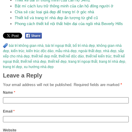
Thiết kế bài trí thông minh của căn hộ 34m2
Bật mí cách lưu trữ thông minh của căn hộ đông người ở
Chia sẻ các loại giá đẹp để trang trí ở góc nhà
Thiết kế và trang trí nhà đẹp ấn tượng từ ghế cũ
Phong cách thiết kế nội thất hiện đại của ngôi nhà Beverly Hills
bài trí không gian nhà
,
bài trí ngoại thất
,
bố trí nhà đẹp
,
không gian nhà
đẹp
,
kiến trúc
,
kiến trúc độc đáo
,
mẫu nhà đẹp
,
ngoài thất đẹp
,
nhà đẹp
,
sắp
xếp cho nhà đẹp
,
thiết kế dẹp mắt
,
thiết kế dộc đáo
,
thiết kế kiến trúc
,
thiết kế
ngoại thất
,
thiết kế nhà đẹp
,
thiết kế đẹp
,
trang trí ngoại thất
,
trang trí nhà đẹp
,
trang trí đẹp
,
xu hướng nhà đẹp
Leave a Reply
Your email address will not be published.
Required fields are marked
*
Name
*
Email
*
Website