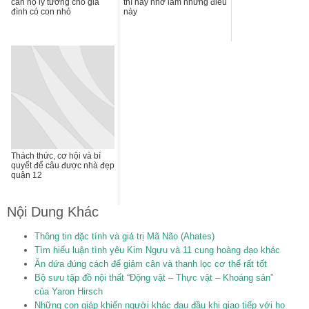
căn hộ lý tưởng cho gia
thì hãy nhớ làm những điều
đình có con nhỏ
này
Thách thức, cơ hội và bí
quyết để câu được nhà đẹp
quận 12
Nội Dung Khác
Thông tin đặc tính và giá trị Mã Não (Ahates)
Tìm hiểu luận tình yêu Kim Ngưu và 11 cung hoàng đạo khác
Ăn dứa đúng cách để giảm cân và thanh lọc cơ thể rất tốt
Bộ sưu tập đồ nội thất “Động vật – Thực vật – Khoáng sản”
của Yaron Hirsch
Những con giáp khiến người khác đau đầu khi giao tiếp với họ