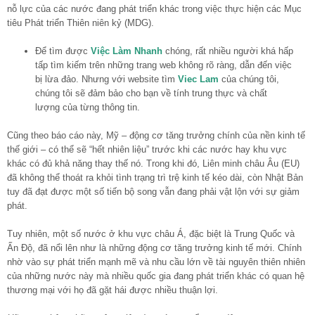
nỗ lực của các nước đang phát triển khác trong việc thực hiện các Mục
tiêu Phát triển Thiên niên kỷ (MDG).
Để tìm được
Việc Làm Nhanh
chóng, rất nhiều người khá hấp
tấp tìm kiếm trên những trang web không rõ ràng, dẫn đến việc
bị lừa đảo. Nhưng với website tìm
Viec Lam
của chúng tôi,
chúng tôi sẽ đảm bảo cho bạn về tính trung thực và chất
lượng của từng thông tin.
Cũng theo báo cáo này, Mỹ – động cơ tăng trưởng chính của nền kinh tế
thế giới – có thể sẽ “hết nhiên liệu” trước khi các nước hay khu vực
khác có đủ khả năng thay thế nó. Trong khi đó, Liên minh châu Âu (EU)
đã không thể thoát ra khỏi tình trạng trì trệ kinh tế kéo dài, còn Nhật Bản
tuy đã đạt được một số tiến bộ song vẫn đang phải vật lộn với sự giảm
phát.
Tuy nhiên, một số nước ở khu vực châu Á, đặc biệt là Trung Quốc và
Ấn Độ, đã nổi lên như là những động cơ tăng trưởng kinh tế mới. Chính
nhờ vào sự phát triển mạnh mẽ và nhu cầu lớn về tài nguyên thiên nhiên
của những nước này mà nhiều quốc gia đang phát triển khác có quan hệ
thương mại với họ đã gặt hái được nhiều thuận lợi.