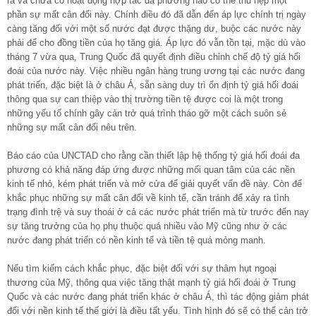
ra và chưa có hoạt động hợp tác đa phương nào có thể thu hẹp một
phần sự mất cân đối này. Chính điều đó đã dẫn đến áp lực chính trị ngày
càng tăng đối với một số nước đạt được thặng dư, buộc các nước này
phải để cho đồng tiền của họ tăng giá. Áp lực đó vẫn tồn tại, mặc dù vào
tháng 7 vừa qua, Trung Quốc đã quyết định điều chỉnh chế độ tỷ giá hối
đoái của nước này. Việc nhiều ngân hàng trung ương tại các nước đang
phát triển, đặc biệt là ở châu Á, sẵn sàng duy trì ổn định tỷ giá hối đoái
thông qua sự can thiệp vào thị trường tiền tệ được coi là một trong
những yếu tố chính gây cản trở quá trình tháo gỡ một cách suôn sẻ
những sự mất cân đối nêu trên.
Báo cáo của UNCTAD cho rằng cần thiết lập hệ thống tỷ giá hối đoái đa
phương có khả năng đáp ứng được những mối quan tâm của các nền
kinh tế nhỏ, kém phát triển và mở cửa để giải quyết vấn đề này. Còn để
khắc phục những sự mất cân đối về kinh tế, cần tránh để xảy ra tình
trạng đình trệ và suy thoái ở cả các nước phát triển mà từ trước đến nay
sự tăng trưởng của họ phụ thuộc quá nhiều vào Mỹ cũng như ở các
nước đang phát triển có nền kinh tế và tiền tệ quá mỏng manh.
Nếu tìm kiếm cách khắc phục, đặc biệt đối với sự thâm hụt ngoại
thương của Mỹ, thông qua việc tăng thật mạnh tỷ giá hối đoái ở Trung
Quốc và các nước đang phát triển khác ở châu Á, thì tác động giảm phát
đối với nền kinh tế thế giới là điều tất yếu. Tình hình đó sẽ có thể cản trở