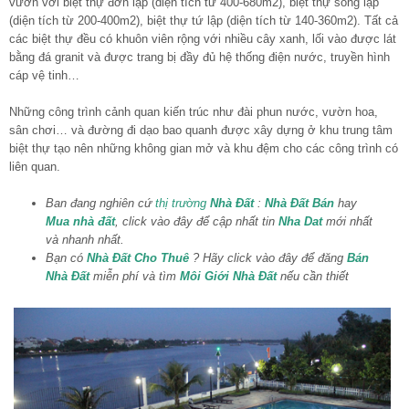
vườn với biệt thự đơn lập (diện tích từ 400-680m2), biệt thự song lập
(diện tích từ 200-400m2), biệt thự tứ lập (diện tích từ 140-360m2). Tất cả
các biệt thự đều có khuôn viên rộng với nhiều cây xanh, lối vào được lát
bằng đá granit và được trang bị đầy đủ hệ thống điện nước, truyền hình
cáp vệ tinh…
Những công trình cảnh quan kiến trúc như đài phun nước, vườn hoa,
sân chơi… và đường đi dạo bao quanh được xây dựng ở khu trung tâm
biệt thự tạo nên những không gian mở và khu đệm cho các công trình có
liên quan.
Ban đang nghiên cứ
thị trường
Nhà Đất
:
Nhà Đất Bán
hay
Mua nhà đất
, click vào đây để cập nhất tin
Nha Dat
mới nhất
và nhanh nhất.
Bạn có
Nhà Đất Cho Thuê
? Hãy click vào đây để đăng
Bán
Nhà Đất
miễn phí và tìm
Môi Giới Nhà Đất
nếu cần thiết