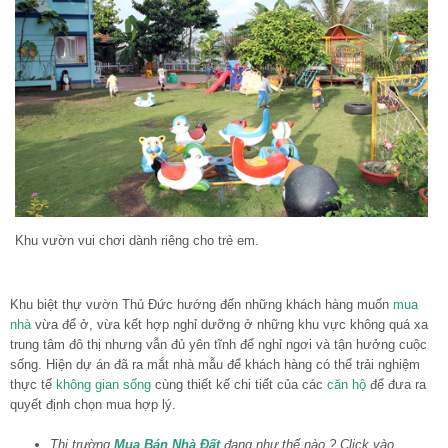
Khu vườn vui chơi dành riêng cho trẻ em.
Khu biệt thự vườn Thủ Đức hướng đến những khách hàng muốn
mua
nhà
vừa để ở, vừa kết hợp nghỉ dưỡng ở những khu vực không quá xa
trung tâm đô thị nhưng vẫn đủ yên tĩnh để nghỉ ngơi và tận hưởng cuộc
sống. Hiện dự án đã ra mắt nhà mẫu để khách hàng có thể trải nghiệm
thực tế
không gian sống
cùng thiết kế chi tiết của các
căn hộ
để đưa ra
quyết định chọn mua hợp lý.
Thị trường
Mua Bán Nhà Đất
đang như thế nào ? Click vào