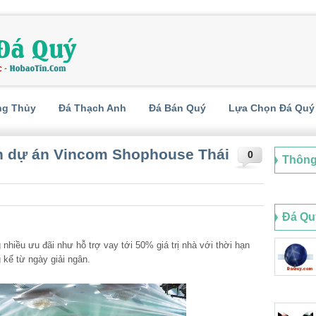
ng Thủy
Đá Thạch Anh
Đá Bán Quý
Lựa Chọn Đá Quý
n dự án Vincom Shophouse Thái
0
Thông
Đá Qu
nhiều ưu đãi như hỗ trợ vay tới 50% giá trị nhà với thời hạn
 kể từ ngày giải ngân.