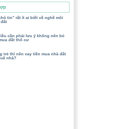
Hợp
hó tin” rất ít ai biết về nghề môi
 đất
iều cần phải lưu ý không nên bỏ
mua đất thổ cư
 trẻ thì nên vay tiền mua nhà đất
huê nhà?