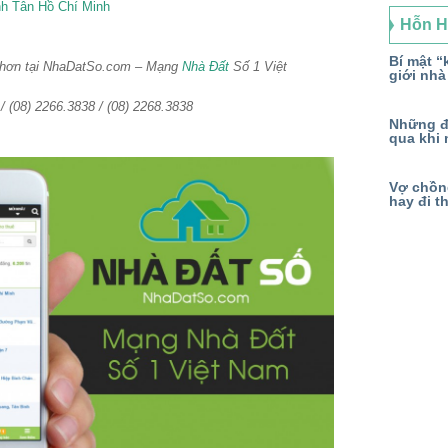
nh Tân Hồ Chí Minh
Hỗn 
Bí mật “k
 hơn tại NhaDatSo.com – Mạng
Nhà Đất
Số 1 Việt
giới nhà
 / (08) 2266.3838 / (08) 2268.3838
Những đ
qua khi 
Vợ chồng
hay đi t