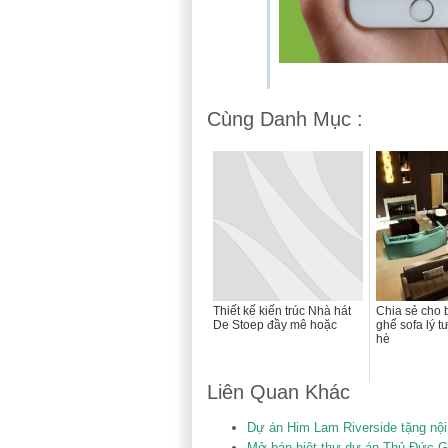
Cùng Danh Mục :
Thiết kế kiến trúc Nhà hát
Chia sẻ cho
De Stoep đầy mê hoặc
ghế sofa lý 
hè
Liên Quan Khác
Dự án Him Lam Riverside tặng nội
Mở bán biệt thự dự án Thủ Đức 