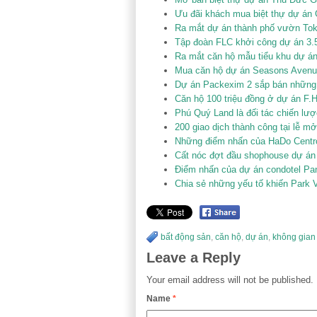
Ưu đãi khách mua biệt thự dự án
Ra mắt dự án thành phố vườn To
Tập đoàn FLC khởi công dự án 3.5
Ra mắt căn hộ mẫu tiểu khu dự á
Mua căn hộ dự án Seasons Avenue
Dự án Packexim 2 sắp bán những 
Căn hộ 100 triệu đồng ở dự án 
Phú Quý Land là đối tác chiến lư
200 giao dịch thành công tại lễ m
Những điểm nhấn của HaDo Centr
Cất nóc đợt đầu shophouse dự án
Điểm nhấn của dự án condotel P
Chia sẻ những yếu tố khiến Park 
bất động sản
,
căn hộ
,
dự án
,
không gian
Leave a Reply
Your email address will not be published.
Name
*