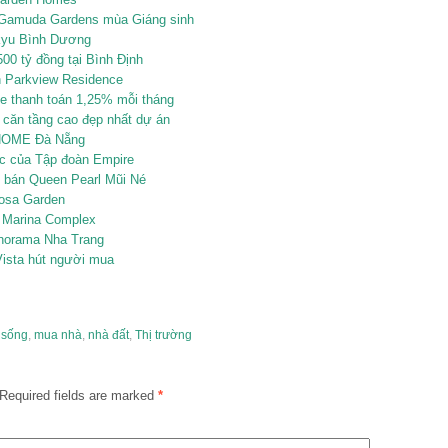
 Gamuda Gardens mùa Giáng sinh
kyu Bình Dương
00 tỷ đồng tại Bình Định
n Parkview Residence
 thanh toán 1,25% mỗi tháng
căn tầng cao đẹp nhất dự án
F.HOME Đà Nẵng
ợc của Tập đoàn Empire
ở bán Queen Pearl Mũi Né
osa Garden
 Marina Complex
anorama Nha Trang
Vista hút người mua
 sống
,
mua nhà
,
nhà đất
,
Thị trường
Required fields are marked
*