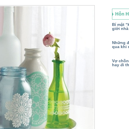
Hỗn 
Bí mật “k
giới nhà
Những đ
qua khi 
Vợ chồng
hay đi t