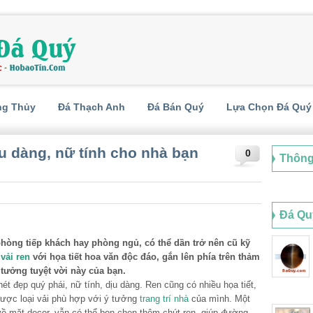
ng Thủy
Đá Thạch Anh
Đá Bán Quý
Lựa Chọn Đá Quý
u dàng, nữ tính cho nhà bạn
0
Thông
Đá Qu
hòng tiếp khách hay phòng ngủ, có thể dần trở nên cũ kỹ
t
vải ren
với họa tiết hoa văn độc đáo, gắn lên phía trên thảm
tưởng tuyệt vời này của bạn.
ét đẹp quý phái, nữ tính, dịu dàng. Ren cũng có nhiều họa tiết,
được loại vải phù hợp với ý tưởng
trang trí nhà
của mình. Một
về mặt decor, vẫn có thể bon chen thêm chút ren, giúp đường