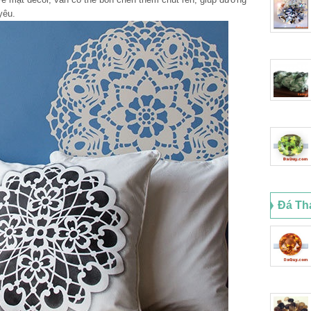
yêu.
Đá Th