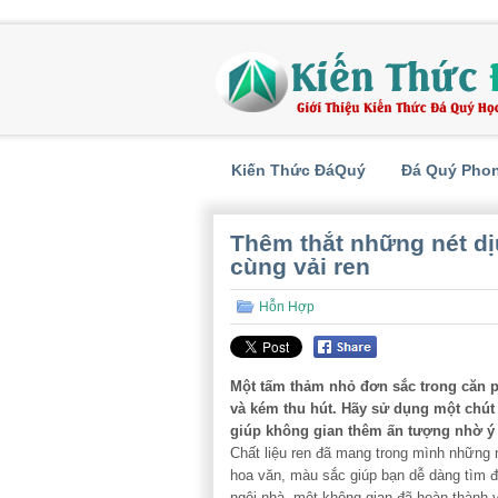
Kiến Thức ĐáQuý
Đá Quý Pho
Thêm thắt những nét dị
cùng vải ren
Hỗn Hợp
Một tấm thảm nhỏ đơn sắc trong căn p
và kém thu hút. Hãy sử dụng một chú
giúp không gian thêm ấn tượng nhờ ý 
Chất liệu ren đã mang trong mình những n
hoa văn, màu sắc giúp bạn dễ dàng tìm 
ngôi nhà, một không gian đã hoàn thành 