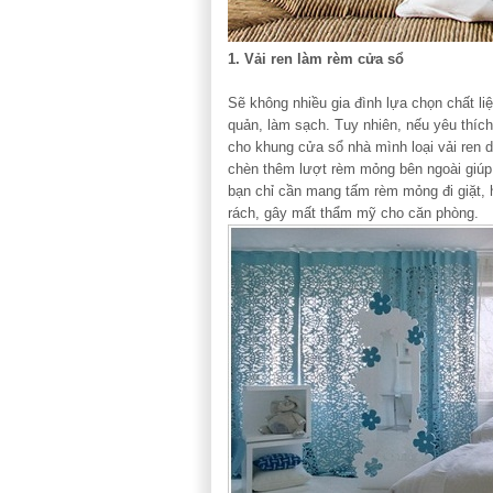
1. Vải ren làm rèm cửa sổ
Sẽ không nhiều gia đình lựa chọn chất liệu
quản, làm sạch. Tuy nhiên, nếu yêu thíc
cho khung cửa sổ nhà mình loại vải ren 
chèn thêm lượt rèm mỏng bên ngoài giúp 
bạn chỉ cần mang tấm rèm mỏng đi giặt, h
rách, gây mất thẩm mỹ cho căn phòng.