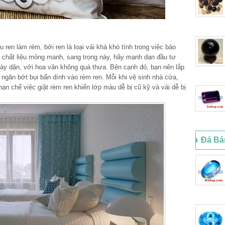
 ren làm rèm, bởi ren là loại vải khá khó tính trong việc bảo
h chất liệu mỏng manh, sang trọng này, hãy mạnh dạn đầu tư
dày dặn, với hoa văn không quá thưa. Bên cạnh đó, bạn nên lắp
ngăn bớt bụi bẩn dính vào rèm ren. Mỗi khi vệ sinh nhà cửa,
ạn chế việc giặt rèm ren khiến lớp màu dễ bị cũ kỹ và vải dễ bị
Đá Bá