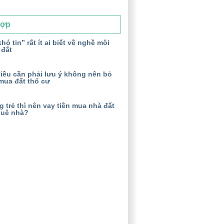
Hợp
hó tin” rất ít ai biết về nghề môi
 đất
iều cần phải lưu ý không nên bỏ
mua đất thổ cư
 trẻ thì nên vay tiền mua nhà đất
huê nhà?