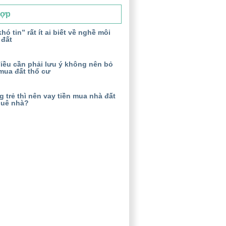
Hợp
hó tin” rất ít ai biết về nghề môi
 đất
iều cần phải lưu ý không nên bỏ
mua đất thổ cư
 trẻ thì nên vay tiền mua nhà đất
huê nhà?