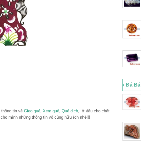
Đá Bá
 thông tin về
Gieo quẻ
,
Xem quẻ
,
Quẻ dịch
, ở đâu cho chất
cho mình những thông tin vô cùng hữu ích nhé!!!