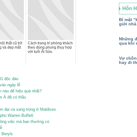
Hỗn 
Bí mật “k
giới nhà
Những đ
qua khi 
nội thất cũ trở
Cách trang trí phòng khách
g và đẹp mắt
theo đúng phong thuy hợp
với tuổi Ất Sửu
Vợ chồng
hay đi t
 G độc đáo
 vào ngày lễ
h nào để hiệu quả nhất?
m Á đã có thầu
ện đại và sang trọng ở Maldives
phú Warren Buffett
công việc mà bạn thường có
rễ
ý Beryls