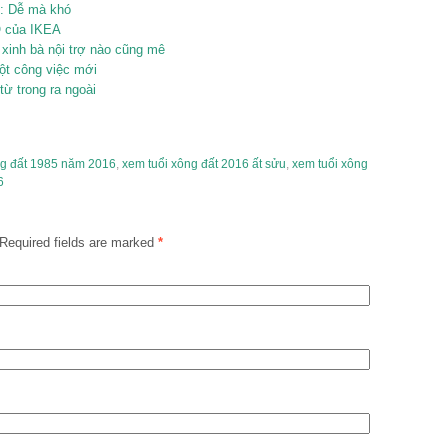
u: Dễ mà khó
O của IKEA
 xinh bà nội trợ nào cũng mê
ột công việc mới
từ trong ra ngoài
ng đất 1985 năm 2016
,
xem tuổi xông đất 2016 ất sửu
,
xem tuổi xông
6
Required fields are marked
*