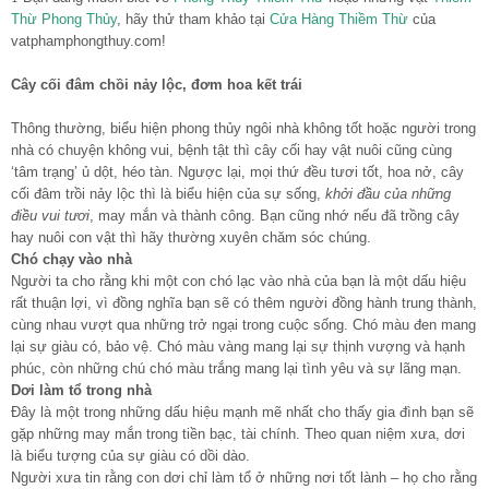
Thừ Phong Thủy
, hãy thử tham khảo tại
Cửa Hàng Thiềm Thừ
của
vatphamphongthuy.com!
Cây cối đâm chồi nảy lộc, đơm hoa kết trái
Thông thường, biểu hiện phong thủy ngôi nhà không tốt hoặc người trong
nhà có chuyện không vui, bệnh tật thì cây cối hay vật nuôi cũng cùng
‘tâm trạng’ ủ dột, héo tàn. Ngược lại, mọi thứ đều tươi tốt, hoa nở, cây
cối đâm trồi nảy lộc thì là biểu hiện của sự sống,
khởi đầu của những
điều vui tươi
, may mắn và thành công. Bạn cũng nhớ nếu đã trồng cây
hay nuôi con vật thì hãy thường xuyên chăm sóc chúng.
Chó chạy vào nhà
Người ta cho rằng khi một con chó lạc vào nhà của bạn là một dấu hiệu
rất thuận lợi, vì đồng nghĩa bạn sẽ có thêm người đồng hành trung thành,
cùng nhau vượt qua những trở ngại trong cuộc sống. Chó màu đen mang
lại sự giàu có, bảo vệ. Chó màu vàng mang lại sự thịnh vượng và hạnh
phúc, còn những chú chó màu trắng mang lại tình yêu và sự lãng mạn.
Dơi làm tổ trong nhà
Đây là một trong những dấu hiệu mạnh mẽ nhất cho thấy gia đình bạn sẽ
gặp những may mắn trong tiền bạc, tài chính. Theo quan niệm xưa, dơi
là biểu tượng của sự giàu có dồi dào.
Người xưa tin rằng con dơi chỉ làm tổ ở những nơi tốt lành – họ cho rằng