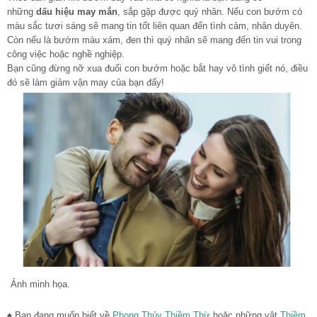
những
dấu hiệu may mắn
, sắp gặp được quý nhân. Nếu con bướm có
màu sắc tươi sáng sẽ mang tin tốt liên quan đến tình cảm, nhân duyên.
Còn nếu là bướm màu xám, đen thì quý nhân sẽ mang đến tin vui trong
công việc hoặc nghề nghiệp.
Bạn cũng đừng nỡ xua đuổi con bướm hoặc bắt hay vô tình giết nó, điều
đó sẽ làm giảm vận may của bạn đấy!
Ảnh minh họa.
♠ Bạn đang muốn biết về
Phong Thủy Thiềm Thừ
hoặc những vật
Thiềm