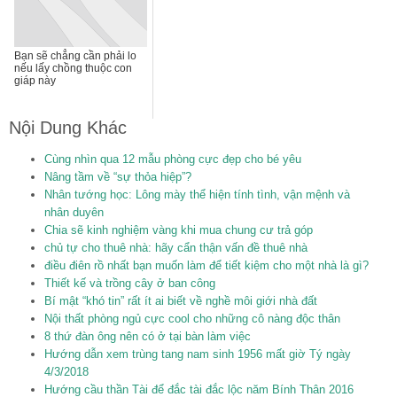
Bạn sẽ chẳng cần phải lo
nếu lấy chồng thuộc con
giáp này
Nội Dung Khác
Cùng nhìn qua 12 mẫu phòng cực đẹp cho bé yêu
Nâng tầm về “sự thỏa hiệp”?
Nhân tướng học: Lông mày thể hiện tính tình, vận mệnh và
nhân duyên
Chia sẽ kinh nghiệm vàng khi mua chung cư trả góp
chủ tự cho thuê nhà: hãy cẩn thận vấn đề thuê nhà
điều điên rồ nhất bạn muốn làm để tiết kiệm cho một nhà là gì?
Thiết kế và trồng cây ở ban công
Bí mật “khó tin” rất ít ai biết về nghề môi giới nhà đất
Nội thất phòng ngủ cực cool cho những cô nàng độc thân
8 thứ đàn ông nên có ở tại bàn làm việc
Hướng dẫn xem trùng tang nam sinh 1956 mất giờ Tý ngày
4/3/2018
Hướng cầu thần Tài để đắc tài đắc lộc năm Bính Thân 2016