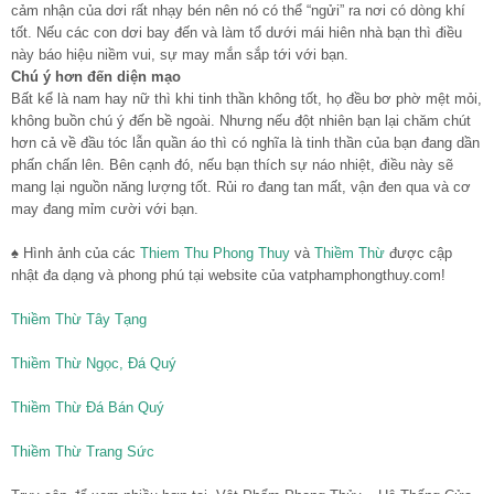
cảm nhận của dơi rất nhạy bén nên nó có thể “ngửi” ra nơi có dòng khí
tốt. Nếu các con dơi bay đến và làm tổ dưới mái hiên nhà bạn thì điều
này báo hiệu niềm vui, sự may mắn sắp tới với bạn.
Chú ý hơn đến diện mạo
Bất kể là nam hay nữ thì khi tinh thần không tốt, họ đều bơ phờ mệt mỏi,
không buồn chú ý đến bề ngoài. Nhưng nếu đột nhiên bạn lại chăm chút
hơn cả về đầu tóc lẫn quần áo thì có nghĩa là tinh thần của bạn đang dần
phấn chấn lên. Bên cạnh đó, nếu bạn thích sự náo nhiệt, điều này sẽ
mang lại nguồn năng lượng tốt. Rủi ro đang tan mất, vận đen qua và cơ
may đang mỉm cười với bạn.
♠ Hình ảnh của các
Thiem Thu Phong Thuy
và
Thiềm Thừ
được cập
nhật đa dạng và phong phú tại website của vatphamphongthuy.com!
Thiềm Thừ Tây Tạng
Thiềm Thừ Ngọc, Đá Quý
Thiềm Thừ Đá Bán Quý
Thiềm Thừ Trang Sức