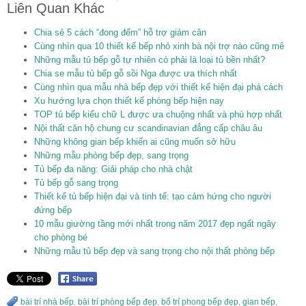
Liên Quan Khác
Chia sẻ 5 cách “đong đếm” hỗ trợ giảm cân
Cùng nhìn qua 10 thiết kế bếp nhỏ xinh bà nội trợ nào cũng mê
Những mẫu tủ bếp gỗ tự nhiên có phải là loại tủ bền nhất?
Chia se mẫu tủ bếp gỗ sồi Nga được ưa thích nhất
Cùng nhìn qua mẫu nhà bếp đẹp với thiết kế hiện đại phá cách
Xu hướng lựa chọn thiết kế phòng bếp hiện nay
TOP tủ bếp kiểu chữ L được ưa chuộng nhất và phù hợp nhất
Nội thất căn hộ chung cư scandinavian đẳng cấp châu âu
Những không gian bếp khiến ai cũng muốn sở hữu
Những mẫu phòng bếp đẹp, sang trọng
Tủ bếp đa năng: Giải pháp cho nhà chật
Tủ bếp gỗ sang trọng
Thiết kế tủ bếp hiện đại và tinh tế: tạo cảm hứng cho người
đứng bếp
10 mẫu giường tầng mới nhất trong năm 2017 đẹp ngất ngây
cho phòng bé
Những mẫu tủ bếp đẹp và sang trọng cho nội thất phòng bếp
bài trí nhà bếp
,
bài trí phòng bếp đẹp
,
bố trí phong bếp đẹp
,
gian bếp
,