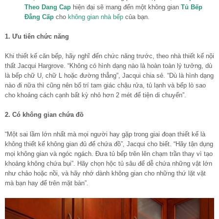
Theo Dang Cap
hiện đại sẽ mang đến một không gian
Tủ Bếp
Đẳng Cấp
cho
không gian nhà bếp
của bạn.
1. Ưu tiên chức năng
Khi thiết kế căn bếp, hãy nghĩ đến chức năng trước, theo nhà thiết kế nội
thất Jacqui Hargrove. “Không có hình dạng nào là hoàn toàn lý tưởng, dù
là bếp chữ U, chữ L hoặc đường thẳng”, Jacqui chia sẻ. “Dù là hình dạng
nào đi nữa thì cũng nên bố trí tam giác chậu rửa, tủ lạnh và bếp lò sao
cho khoảng cách cạnh bất kỳ nhỏ hơn 2 mét để tiện di chuyển”.
2. Có không gian chứa đồ
“Một sai lầm lớn nhất mà mọi người hay gặp trong giai đoạn thiết kế là
không thiết kế không gian đủ để chứa đồ”, Jacqui cho biết. “Hãy tận dụng
mọi không gian và ngóc ngách. Đưa tủ bếp trên lên chạm trần thay vì tạo
khoảng không chứa bụi”. Hãy chọn hộc tủ sâu để dễ chứa những vật lớn
như chảo hoặc nồi, và hãy nhớ dành không gian cho những thứ lặt vặt
mà bạn hay để trên mặt bàn”.