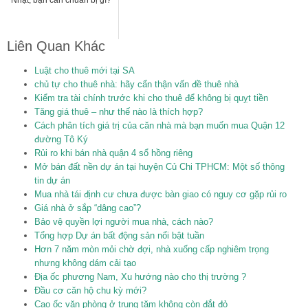
Liên Quan Khác
Luật cho thuê mới tại SA
chủ tự cho thuê nhà: hãy cẩn thận vấn đề thuê nhà
Kiểm tra tài chính trước khi cho thuê để không bị quỵt tiền
Tăng giá thuê – như thế nào là thích hợp?
Cách phân tích giá trị của căn nhà mà bạn muốn mua Quận 12
đường Tô Ký
Rủi ro khi bán nhà quận 4 sổ hồng riêng
Mở bán đất nền dự án tại huyện Củ Chi TPHCM: Một số thông
tin dự án
Mua nhà tái định cư chưa được bàn giao có nguy cơ gặp rủi ro
Giá nhà ở sắp “dâng cao”?
Bảo vệ quyền lợi người mua nhà, cách nào?
Tổng hợp Dự án bất động sản nổi bật tuần
Hơn 7 năm mòn mỏi chờ đợi, nhà xuống cấp nghiêm trọng
nhưng không dám cải tạo
Địa ốc phương Nam, Xu hướng nào cho thị trường ?
Đầu cơ căn hộ chu kỳ mới?
Cao ốc văn phòng ở trung tăm không còn đắt đỏ