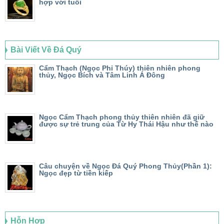
hợp với tuổi
Bài Viết Về Đá Quý
Cẩm Thạch (Ngọc Phỉ Thúy) thiên nhiên phong
thủy, Ngọc Bích và Tâm Linh Á Đông
Ngọc Cẩm Thạch phong thủy thiên nhiên đã giữ
được sự trẻ trung của Từ Hy Thái Hậu như thế nào
Câu chuyện về Ngọc Đá Quý Phong Thủy(Phần 1):
Ngọc đẹp từ tiền kiếp
Hỗn Hợp