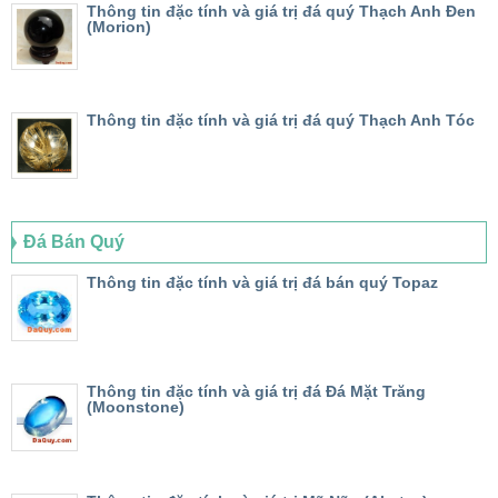
Thông tin đặc tính và giá trị đá quý Thạch Anh Đen
(Morion)
Thông tin đặc tính và giá trị đá quý Thạch Anh Tóc
Đá Bán Quý
Thông tin đặc tính và giá trị đá bán quý Topaz
Thông tin đặc tính và giá trị đá Đá Mặt Trăng
(Moonstone)