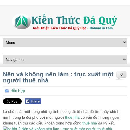
Nên và không nên làm : trục xuất một
0
người thuê nhà
Hỗn Hợp
Là chủ nhà, một trong những tình huống tồi tệ nhất để tìm thấy chính
mình trong là đối phó với một người
thuê nhà
có vấn đề những người
không tuân thủ các điều khoản trong hợp đồng
thuê nhà
đã ký kết.