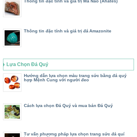
Thông tin đặc tính và giá trị Mã Não (Ahates)
Thông tin đặc tính và giá trị đá Amazonite
Lựa Chọn Đá Quý
Hướng dẫn lựa chọn màu trang sức bằng đá quý
hợp Mệnh Cung với người đeo
Cách lựa chọn Đá Quý và mua bán Đá Quý
Tư vấn phương pháp lựa chọn trang sức đá quí