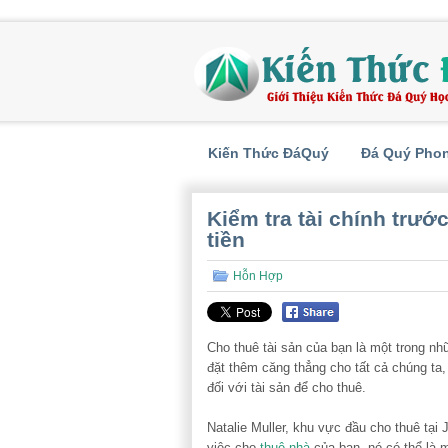
Kiến Thức ĐáQuý
Đá Quý Pho
Kiểm tra tài chính trướ
tiền
Hỗn Hợp
Cho thuê tài sản của bạn là một trong nh
đặt thêm căng thẳng cho tất cả chúng ta,
đối với tài sản để cho thuê.
Natalie Muller, khu vực đầu cho thuê tại
việc cho
thuê nhà
của bạn, nó có thể là 