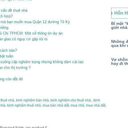
 vấn đề thuê nhà
Hỗn 
ích hợp?
nhà mà bạn muốn mua Quận 12 đường Tô Ký
Bí mật “k
giới nhà
riêng
ủ Chi TPHCM: Một số thông tin dự án
n giao có nguy cơ gặp rủi ro
Những đ
qua khi 
 cách nào?
bật tuần
Vợ chồng
xuống cấp nghiêm trọng nhưng không dám cải tạo
hay đi t
 cho thị trường ?
ng còn đắt đỏ
 thuê nhà
,
kinh nghiệm bán nhà
,
kinh nghiệm cho thuê nhà.
,
kinh
 nhà
,
kinh nghiệm thuê nhà
,
mua bán nhà đất
,
mua nhà
,
mua nhà đất
,
Required fields are marked
*