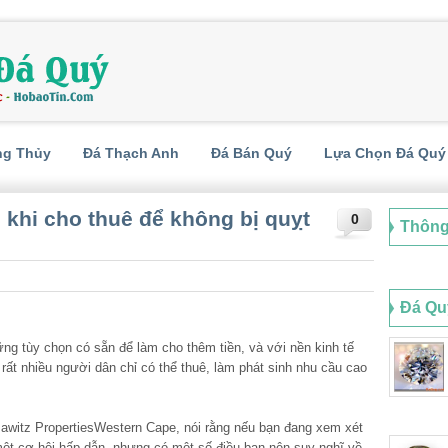
ng Thủy
Đá Thạch Anh
Đá Bán Quý
Lựa Chọn Đá Quý
c khi cho thuê để không bị quỵt
0
Thông
Đá Qu
ững tùy chọn có sẵn để làm cho thêm tiền, và với nền kinh tế
 rất nhiều người dân chỉ có thể thuê, làm phát sinh nhu cầu cao
 Jawitz PropertiesWestern Cape, nói rằng nếu bạn đang xem xét
một cơ hội hấp dẫn, nhưng có một số điều bạn nên suy nghĩ về