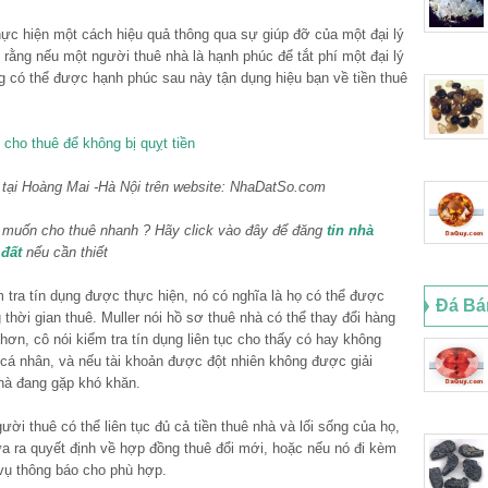
ực hiện một cách hiệu quả thông qua sự giúp đỡ của một đại lý
 rằng nếu một người thuê nhà là hạnh phúc để tắt phí một đại lý
ng có thể được hạnh phúc sau này tận dụng hiệu bạn về tiền thuê
tại Hoàng Mai -Hà Nội trên website: NhaDatSo.com
muốn cho thuê nhanh ? Hãy click vào đây để đăng
tin nhà
 đất
nếu cần thiết
 tra tín dụng được thực hiện, nó có nghĩa là họ có thể được
Đá Bá
 thời gian thuê. Muller nói hồ sơ thuê nhà có thể thay đổi hàng
ơn, cô nói kiểm tra tín dụng liên tục cho thấy có hay không
cá nhân, và nếu tài khoản được đột nhiên không được giải
nhà đang gặp khó khăn.
 thuê có thể liên tục đủ cả tiền thuê nhà và lối sống của họ,
a ra quyết định về hợp đồng thuê đổi mới, hoặc nếu nó đi kèm
vụ thông báo cho phù hợp.