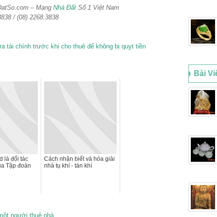
aDatSo.com – Mạng
Nhà Đất
Số 1 Việt Nam
3838 / (08) 2268.3838
Bài Vi
 là đối tác
Cách nhận biết và hóa giải
ủa Tập đoàn
nhà tụ khí - tán khí
 một người thuê nhà