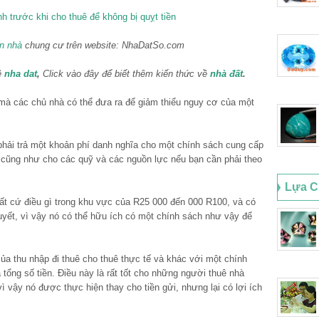
n nhà
chung cư trên website: NhaDatSo.com
ề
nha dat
,
Click vào đây để biết thêm kiến thức về
nhà đất
.
mà các chủ nhà có thể đưa ra để giảm thiểu nguy cơ của một
phải trả một khoản phí danh nghĩa cho một chính sách cung cấp
, cũng như cho các quỹ và các nguồn lực nếu bạn cần phải theo
Lựa C
í bất cứ điều gì trong khu vực của R25 000 đến 000 R100, và có
uyết, vì vậy nó có thể hữu ích có một chính sách như vậy để
a thu nhập đi thuê cho thuê thực tế và khác với một chính
tổng số tiền. Điều này là rất tốt cho những người thuê nhà
 vì vậy nó được thực hiện thay cho tiền gửi, nhưng lại có lợi ích