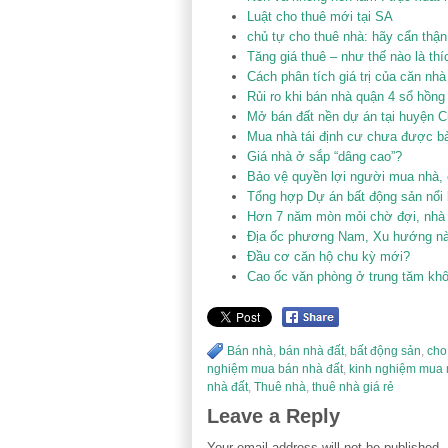
Luật cho thuê mới tại SA
chủ tự cho thuê nhà: hãy cẩn thận
Tăng giá thuê – như thế nào là th
Cách phân tích giá trị của căn 
Rủi ro khi bán nhà quận 4 sổ hồng 
Mở bán đất nền dự án tại huyện C
Mua nhà tái định cư chưa được bà
Giá nhà ở sắp “dâng cao”?
Bảo vệ quyền lợi người mua nhà,
Tổng hợp Dự án bất động sản nổi 
Hơn 7 năm mòn mỏi chờ đợi, nhà 
Địa ốc phương Nam, Xu hướng nào
Đầu cơ căn hộ chu kỳ mới?
Cao ốc văn phòng ở trung tăm khô
Bán nhà
,
bán nhà đất
,
bất động sản
,
cho
nghiệm mua bán nhà đất
,
kinh nghiệm mua
nhà đất
,
Thuê nhà
,
thuê nhà giá rẻ
Leave a Reply
Your email address will not be published.