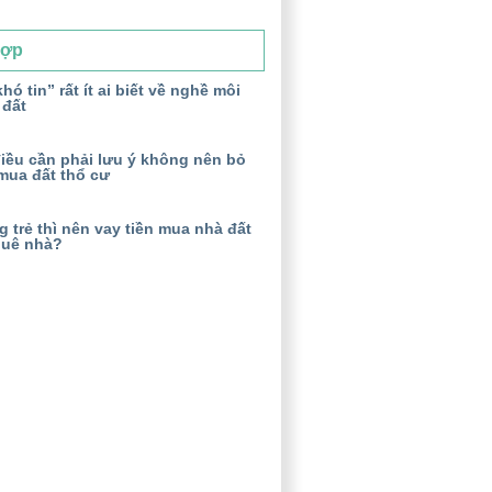
Hợp
hó tin” rất ít ai biết về nghề môi
 đất
iều cần phải lưu ý không nên bỏ
mua đất thổ cư
 trẻ thì nên vay tiền mua nhà đất
huê nhà?