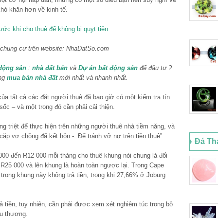
khó khăn hơn về kinh tế.
 chung cư trên website: NhaDatSo.com
động sản
:
nhà đất bán
và
Dự án bất động sản
để đầu tư ?
ờng
mua bán nhà đất
mới nhất và nhanh nhất.
a tất cả các đặt người thuê đã bao giờ có một kiểm tra tín
sốc – và một trong đó cần phải cải thiện.
dụng triệt để thực hiện trên những người thuê nhà tiềm năng, và
ặp vợ chồng đã kết hôn -. Để tránh vỡ nợ trên tiền thuê”
Đá Th
00 đến R12 000 mỗi tháng cho thuê khung nói chung là đối
R25 000 và lên khung là hoàn toàn ngược lại. Trong Cape
trong khung này không trả tiền, trong khi 27,66% ở Joburg
ả tiền, tuy nhiên, cần phải được xem xét nghiêm túc trong bộ
êu thương.