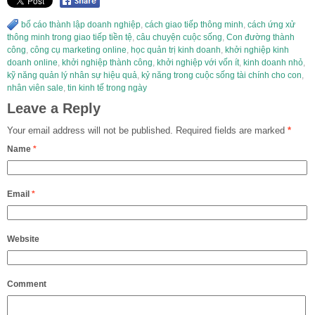
bố cáo thành lập doanh nghiệp
,
cách giao tiếp thông minh
,
cách ứng xử
thông minh trong giao tiếp tiền tệ
,
câu chuyện cuộc sống
,
Con đường thành
công
,
công cụ marketing online
,
học quản trị kinh doanh
,
khởi nghiệp kinh
doanh online
,
khởi nghiệp thành công
,
khởi nghiệp với vốn ít
,
kinh doanh nhỏ
,
kỹ năng quản lý nhân sự hiệu quả
,
kỷ năng trong cuộc sống tài chính cho con
,
nhân viên sale
,
tin kinh tế trong ngày
Leave a Reply
Your email address will not be published.
Required fields are marked
*
Name
*
Email
*
Website
Comment