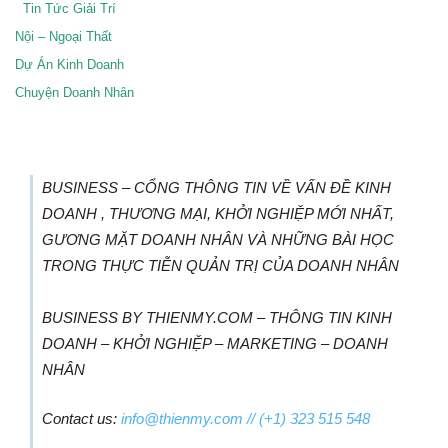
Tin Tức Giải Trí
Nội – Ngoại Thất
Dự Án Kinh Doanh
Chuyện Doanh Nhân
BUSINESS – CỔNG THÔNG TIN VỀ VẤN ĐỀ KINH
DOANH , THƯƠNG MẠI, KHỞI NGHIỆP MỚI NHẤT,
GƯƠNG MẶT DOANH NHÂN VÀ NHỮNG BÀI HỌC
TRONG THỰC TIỄN QUẢN TRỊ CỦA DOANH NHÂN
BUSINESS BY THIENMY.COM – THÔNG TIN KINH
DOANH – KHỞI NGHIỆP – MARKETING – DOANH
NHÂN
Contact us:
info@thienmy.com
// (+1) 323 515 548