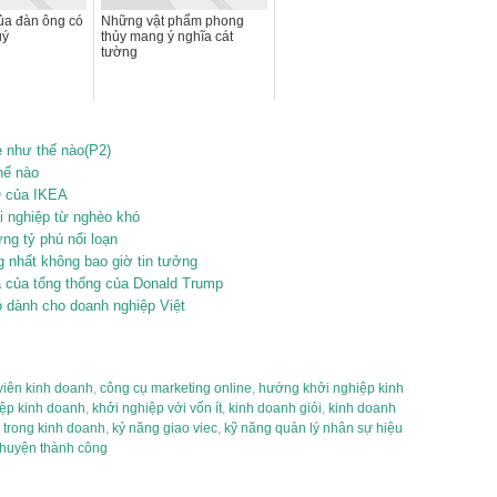
ủa đàn ông có
Những vật phẩm phong
uý
thủy mang ý nghĩa cát
tường
ẻ như thế nào(P2)
hế nào
O của IKEA
ởi nghiệp từ nghèo khó
ng tỷ phú nổi loạn
 nhất không bao giờ tin tưởng
ua của tổng thống của Donald Trump
ó dành cho doanh nghiệp Việt
viên kinh doanh
,
công cụ marketing online
,
hướng khởi nghiệp kinh
iệp kinh doanh
,
khởi nghiệp với vốn ít
,
kinh doanh giỏi
,
kinh doanh
p trong kinh doanh
,
kỷ năng giao viec
,
kỹ năng quản lý nhân sự hiệu
huyện thành công