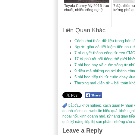
Toyota Camry Mỹ 2016 trau
7 đặc điểm c
chuốt, nhiều công nghệ
tướng phú q
Liên Quan Khác
Cách khai thác dữ liệu trong bán l
Người giàu đã tiết kiệm tiền như t
7 bí quyết thành công từ ceo CM
17 tỷ phú rất nổi tiếng thế giới kh
7 bài học hay về cuộc sống từ nhữ
9 điều mà những người thành công
5 bài học tiếp thị từ cuộc chạy đ
Thương mại điện tử – bài toán kh
bắt đầu khởi nghiệp
,
cách quản lý nhân 
doanh cách seo website hiệu quả
,
khởi ngh
ngoại hối
,
kinh doanh nhỏ
,
kỹ năng giao tiế
quả
,
kỹ năng tiếp thị sản phẩm
,
những câu c
Leave a Reply