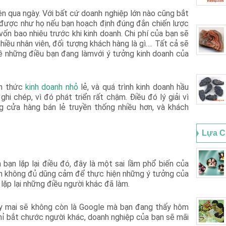
ện qua ngày. Với bất cứ doanh nghiệp lớn nào cũng bắt
 được như họ nếu bạn hoạch định đúng đắn chiến lược
vốn bao nhiêu trước khi kinh doanh. Chi phí của bạn sẽ
hiều nhân viên, đối tượng khách hàng là gì…. Tất cả sẽ
về những điều bạn đang làmvới ý tưởng kinh doanh của
nh thức
kinh doanh nhỏ
lẻ, và quá trình kinh doanh hầu
i chép, vì đó phát triển rất chậm. Điều đó lý giải vì
g cửa hàng bán lẻ truyền thống nhiều hơn, và khách
Lựa C
bạn lặp lại điều đó, đây là một sai lầm phổ biến của
ạn không đủ dũng cảm để thực hiện những ý tưởng của
lặp lại những điều người khác đã làm.
ày mai sẽ không còn là Google mà bạn đang thấy hôm
chỉ bắt chước người khác, doanh nghiệp của bạn sẽ mãi