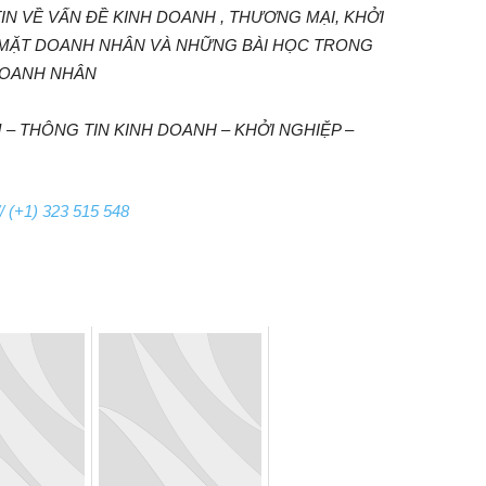
N VỀ VẤN ĐỀ KINH DOANH , THƯƠNG MẠI, KHỞI
 MẶT DOANH NHÂN VÀ NHỮNG BÀI HỌC TRONG
DOANH NHÂN
– THÔNG TIN KINH DOANH – KHỞI NGHIỆP –
/ (+1) 323 515 548