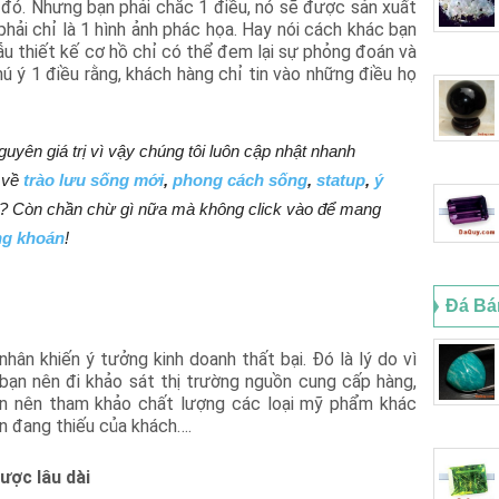
 đó. Nhưng bạn phải chắc 1 điều, nó sẽ được sản xuất
hải chỉ là 1 hình ảnh phác họa. Hay nói cách khác bạn
u thiết kế cơ hồ chỉ có thể đem lại sự phỏng đoán và
ú ý 1 điều rằng, khách hàng chỉ tin vào những điều họ
nguyên giá trị vì vậy chúng tôi luôn cập nhật nhanh
 về
trào lưu sống mới
,
phong cách sống
,
statup
,
ý
y? Còn chần chừ gì nữa mà không click vào để mang
g khoán
!
Đá Bá
ân khiến ý tưởng kinh doanh thất bại. Đó là lý do vì
 bạn nên đi khảo sát thị trường nguồn cung cấp hàng,
ạn nên tham khảo chất lượng các loại mỹ phẩm khác
n đang thiếu của khách….
ược lâu dài