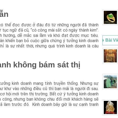
hẫn
 có thể đọc được ở đâu đó từ những người đã thành
 tục ngữ đã cũ, “có công mài sắt có ngày thành kim”.
ch hướng, dễ mắc sai lầm và khó đạt được mục tiêu.
Bài Vi
hân khiến bạn bỏ cuộc giữa chừng ý tưởng kinh doanh
hỉ là sự nhất thời, nhưng quá trình kinh doanh là câu
anh không bám sát thị
tưởng kinh doanh mang tính truyền thống. Nhưng sự
ư khư vào những điều cũ thì bạn mãi là người đi sau.
 cơ hội mới trên thị trường. Bất cứ ý tưởng kinh doanh
h công, nhưng bạn không chịu đổi mới khách hàng sẽ
 làm trước đó. Kinh doanh bây giờ là sự cạnh tranh