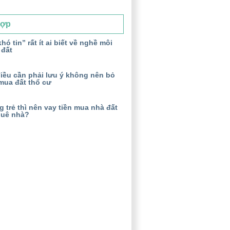
Hợp
hó tin” rất ít ai biết về nghề môi
 đất
iều cần phải lưu ý không nên bỏ
mua đất thổ cư
 trẻ thì nên vay tiền mua nhà đất
huê nhà?