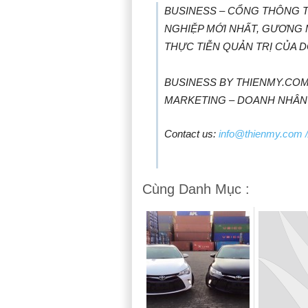
BUSINESS – CỔNG THÔNG TI
NGHIỆP MỚI NHẤT, GƯƠNG
THỰC TIỄN QUẢN TRỊ CỦA 
BUSINESS BY THIENMY.COM 
MARKETING – DOANH NHÂN
Contact us:
info@thienmy.com
/
Cùng Danh Mục :