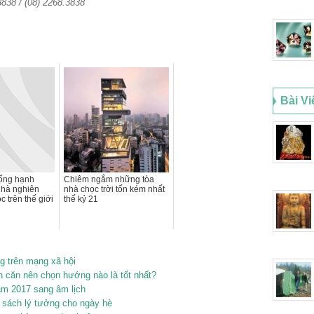
3838 / (08) 2268.3838
Bài Vi
sống hạnh
Chiêm ngắm những tòa
nhà nghiên
nhà chọc trời tốn kém nhất
c trên thế giới
thế kỷ 21
g trên mạng xã hội
 căn nên chọn hướng nào là tốt nhất?
ăm 2017 sang âm lịch
ọc sách lý tưởng cho ngày hè