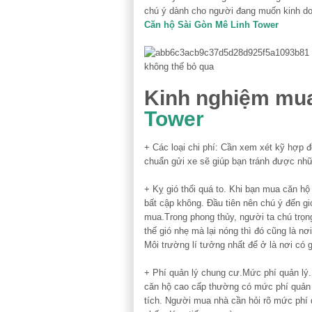
chú ý dành cho người đang muốn kinh doa
Căn hộ Sài Gòn Mê Linh Tower
Kinh nghiệm mu
Tower
+ Các loại chi phí: Cần xem xét kỹ hợp đ
chuẩn gửi xe sẽ giúp bạn tránh được nhữ
+ Kỵ gió thổi quá to. Khi bạn mua căn hộ
bất cập không. Đầu tiên nên chú ý đến g
mua.Trong phong thủy, người ta chú trọn
thế gió nhẹ mà lại nóng thì đó cũng là n
Môi trường lí tưởng nhất để ở là nơi có g
+ Phí quản lý chung cư.Mức phí quản lý.N
căn hộ cao cấp thường có mức phí quản l
tích. Người mua nhà cần hỏi rõ mức phí 