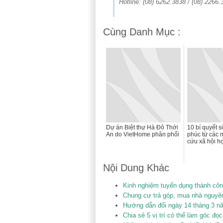
Hotline: (08) 6262.3838 / (08) 2266.
Cùng Danh Mục :
Dự án Biệt thự Hà Đô Thới
10 bí quyết 
An do VietHome phân phối
phúc từ các 
cứu xã hội họ
Nội Dung Khác
Kinh nghiệm tuyển dụng thành côn
Chung cư trả góp, mua nhà nguyên
Hướng dẫn đổi ngày 14 tháng 3 n
Chia sẻ 5 vị trí có thể làm góc đ