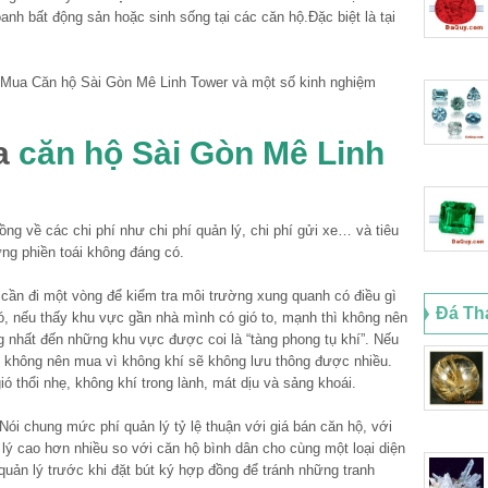
nh bất động sản hoặc sinh sống tại các căn hộ.Đặc biệt là tại
a
căn hộ Sài Gòn Mê Linh
ồng về các chi phí như chi phí quản lý, chi phí gửi xe… và tiêu
ng phiền toái không đáng có.
 cần đi một vòng để kiểm tra môi trường xung quanh có điều gì
Đá Th
ió, nếu thấy khu vực gần nhà mình có gió to, mạnh thì không nên
g nhất đến những khu vực được coi là “tàng phong tụ khí”. Nếu
ơi không nên mua vì không khí sẽ không lưu thông được nhiều.
ió thổi nhẹ, không khí trong lành, mát dịu và sảng khoái.
ói chung mức phí quản lý tỷ lệ thuận với giá bán căn hộ, với
ý cao hơn nhiều so với căn hộ bình dân cho cùng một loại diện
quản lý trước khi đặt bút ký hợp đồng để tránh những tranh