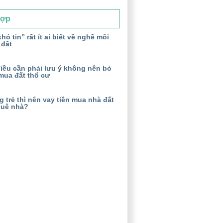
Hợp
hó tin” rất ít ai biết về nghề môi
 đất
iều cần phải lưu ý không nên bỏ
mua đất thổ cư
 trẻ thì nên vay tiền mua nhà đất
huê nhà?