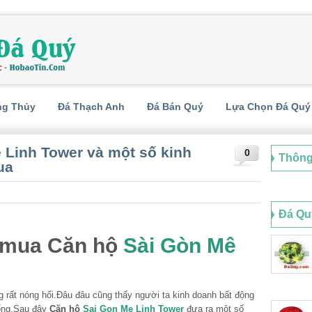
ng Thủy
Đá Thạch Anh
Đá Bán Quý
Lựa Chọn Đá Quý
 Linh Tower và một số kinh
0
Thông
ua
Đá Qu
i mua Căn hộ
Sài Gòn Mê
 rất nóng hổi.Đâu đâu cũng thấy người ta kinh doanh bất động
uống.Sau đây
Căn hộ
Sai Gon Me Linh Tower
đưa ra một số