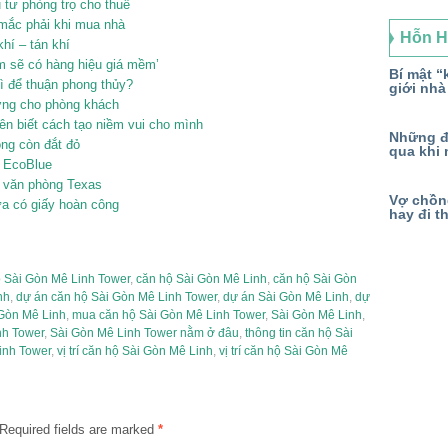
 tư phòng trọ cho thuê
 mắc phải khi mua nhà
Hỗn 
khí – tán khí
m sẽ có hàng hiệu giá mềm’
Bí mật “k
 để thuận phong thủy?
giới nhà
ợng cho phòng khách
nên biết cách tạo niềm vui cho mình
Những đ
ng còn đắt đỏ
qua khi 
n EcoBlue
 văn phòng Texas
Vợ chồng
ưa có giấy hoàn công
hay đi t
 Sài Gòn Mê Linh Tower
,
căn hộ Sài Gòn Mê Linh
,
căn hộ Sài Gòn
nh
,
dự án căn hộ Sài Gòn Mê Linh Tower
,
dự án Sài Gòn Mê Linh
,
dự
Gòn Mê Linh
,
mua căn hộ Sài Gòn Mê Linh Tower
,
Sài Gòn Mê Linh
,
nh Tower
,
Sài Gòn Mê Linh Tower nằm ở đâu
,
thông tin căn hộ Sài
inh Tower
,
vị trí căn hộ Sài Gòn Mê Linh
,
vị trí căn hộ Sài Gòn Mê
Required fields are marked
*