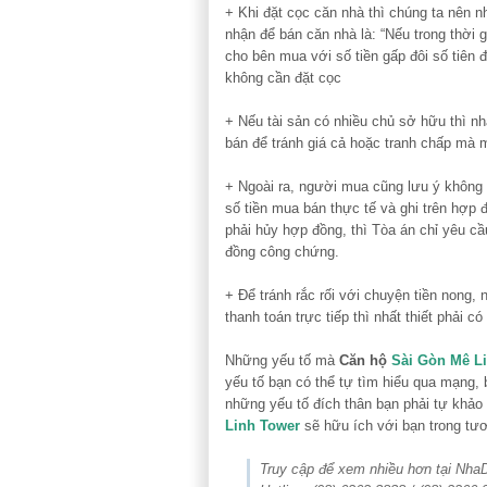
+ Khi đặt cọc căn nhà thì chúng ta nên nh
nhận để bán căn nhà là: “Nếu trong thời
cho bên mua với số tiền gấp đôi số tiên đ
không cần đặt cọc
+ Nếu tài sản có nhiều chủ sở hữu thì nh
bán để tránh giá cả hoặc tranh chấp mà m
+ Ngoài ra, người mua cũng lưu ý không n
số tiền mua bán thực tế và ghi trên hợp 
phải hủy hợp đồng, thì Tòa án chỉ yêu cầ
đồng công chứng.
+ Để tránh rắc rối với chuyện tiền nong,
thanh toán trực tiếp thì nhất thiết phải 
Những yếu tố mà
Căn hộ
Sài Gòn Mê L
yếu tố bạn có thể tự tìm hiểu qua mạng,
những yếu tố đích thân bạn phải tự khảo 
Linh Tower
sẽ hữu ích với bạn trong tươ
Truy cập để xem nhiều hơn tại Nh