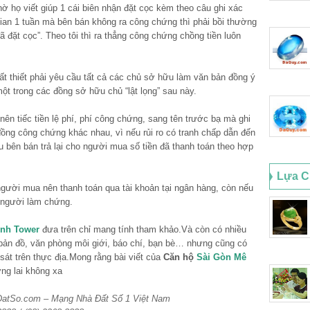
ờ họ viết giúp 1 cái biên nhận đặt cọc kèm theo câu ghi xác
 gian 1 tuần mà bên bán không ra công chứng thì phải bồi thường
ã đặt cọc”. Theo tôi thì ra thẳng công chứng chồng tiền luôn
ất thiết phải yêu cầu tất cả các chủ sở hữu làm văn bản đồng ý
ột trong các đồng sở hữu chủ “lật lọng” sau này.
ên tiếc tiền lệ phí, phí công chứng, sang tên trước bạ mà ghi
đồng công chứng khác nhau, vì nếu rủi ro có tranh chấp dẫn đến
u bên bán trả lại cho người mua số tiền đã thanh toán theo hợp
Lựa C
 người mua nên thanh toán qua tài khoản tại ngân hàng, còn nếu
có người làm chứng.
inh Tower
đưa trên chỉ mang tính tham khảo.Và còn có nhiều
 bản đồ, văn phòng môi giới, báo chí, bạn bè… nhưng cũng có
sát trên thực địa.Mong rằng bài viết của
Căn hộ
Sài Gòn Mê
ng lai không xa
aDatSo.com – Mạng Nhà Đất Số 1 Việt Nam