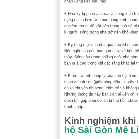
chấp đáng tiếc sau này.
+ Nhà kỵ bị phản ánh sáng.Trong kiến t
dụng nhiều hơn.Nếu bạn dùng kính phản q
nghiêm trọng, đồ vật bên trong nhà sẽ bị
lí người sống trong nhà trở nên khô khan
+ Kỵ tầng một của nhà quá cao.Khi chọn
Nếu ngôi nhà của bạn quá cao, và bốn bê
thủy. Sống lâu trong những ngôi nhà như
bạn quá cao trong khi các tầng khác lại t
+ Kiểm tra tính pháp lý của căn hộ: Yêu 
quan đến dự án (giấy phép đầu tư, xây d
chưa chuyển nhượng, cầm cố và không c
Những thông tin này bạn có thể đến chín
cười khi gặp phải dự án bị thu hồi, chưa
tranh chấp…
Kinh nghiệm khi
hộ Sài Gòn Mê L