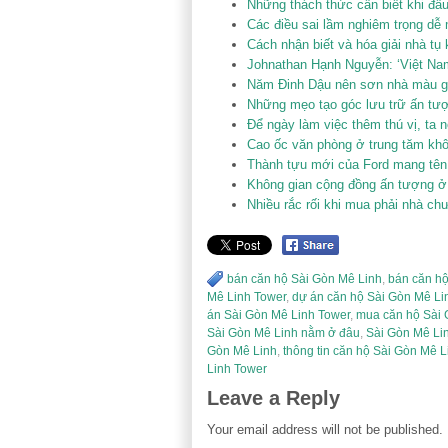
Những thách thức cần biết khi đầu
Các điều sai lầm nghiêm trọng dễ
Cách nhận biết và hóa giải nhà tụ 
Johnathan Hạnh Nguyễn: ‘Việt Na
Năm Đinh Dậu nên sơn nhà màu gì
Những mẹo tạo góc lưu trữ ấn tư
Để ngày làm việc thêm thú vị, ta 
Cao ốc văn phòng ở trung tăm khô
Thành tựu mới của Ford mang tê
Không gian cộng đồng ấn tượng ở
Nhiều rắc rối khi mua phải nhà ch
bán căn hộ Sài Gòn Mê Linh
,
bán căn hộ
Mê Linh Tower
,
dự án căn hộ Sài Gòn Mê Li
án Sài Gòn Mê Linh Tower
,
mua căn hộ Sài 
Sài Gòn Mê Linh nằm ở đâu
,
Sài Gòn Mê Li
Gòn Mê Linh
,
thông tin căn hộ Sài Gòn Mê L
Linh Tower
Leave a Reply
Your email address will not be published.