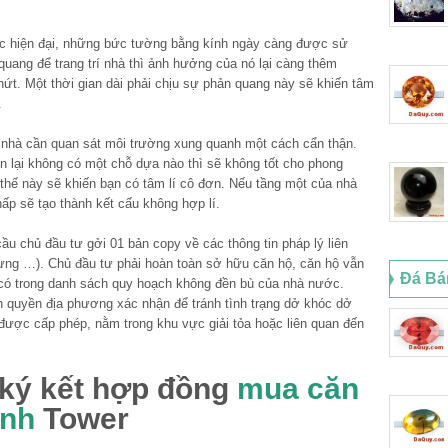
rúc hiện đại, những bức tường bằng kính ngày càng được sử
uang để trang trí nhà thì ảnh hưởng của nó lại càng thêm
 nứt. Một thời gian dài phải chịu sự phản quang này sẽ khiến tâm
.
 nhà cần quan sát môi trường xung quanh một cách cẩn thận.
n lại không có một chỗ dựa nào thì sẽ không tốt cho phong
 thế này sẽ khiến bạn có tâm lí cô đơn. Nếu tầng một của nhà
hấp sẽ tạo thành kết cấu không hợp lí.
cầu chủ đầu tư gởi 01 bản copy về các thông tin pháp lý liên
ựng …). Chủ đầu tư phải hoàn toàn sở hữu căn hộ, căn hộ vẫn
Đá Bá
ó trong danh sách quy hoạch không đền bù của nhà nước.
h quyền địa phương xác nhận để tránh tình trạng dở khóc dở
 được cấp phép, nằm trong khu vực giải tỏa hoặc liên quan đến
 ký kết hợp đồng
mua căn
inh
Tower