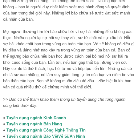
bạn chỉ đơn giản nói rằng “Tôi không thể kiểm soát”. Nhưng bạn biết
không – bạn là người duy nhất kiểm soát mọi hành động và quyết định
của bạn trong thế giới này. Những lời bào chữa sẽ tước đạt sức mạnh
cá nhân của bạn.
Mọi người thường tìm lời bào chữa bởi vì sợ hãi những điều không xác
thực. Nhiều người lại sợ hãi sự thay đổi, sự từ chối và sự xấu hổ. Nỗi
sợ hãi khóa chặt bạn trong vùng an toàn của bạn. Và sẽ không có điều gì
kỳ diệu và đáng nhớ nào xảy ra trong vùng an toàn của bạn cả. Bạn có
thể ngừng bào chữa nếu bạn học được cách loại bỏ mọi nỗi sự hãi ra
khỏi cuộc sống của bạn. Lần tới, nếu bạn gặp thất bại, đừng viện cớ.
Hãy coi đó là thử thách, học hỏi từ nó và tiếp tục tiến lên. Những cái cớ
chỉ là sự xao nhãng, nó làm suy giảm lòng tự tin của bạn và niềm tin vào
bản thân của bạn. Bạn sẽ không muốn điều đó đâu – đặc biệt là khi bạn
vẫn có quá nhiều thứ để chứng minh với thế giới.
>> Bạn có thể tham khảo thêm thông tin tuyển dụng cho từng ngành
riêng biệt dưới đây:
♦
Tuyển dụng ngành Kinh Doanh
♦
Tuyển dụng ngành Bán Hàng
♦
Tuyển dụng ngành Công Nghệ Thông Tin
♦
Tuyển dụng ngành Bảo Vệ/Vệ Sĩ/An Ninh