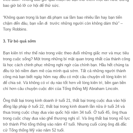
bao giờ bỏ lỡ cơ hội để thử sức.
“Không quan trọng là bạn đã phạm sai lầm bao nhiêu lần hay bạn tiến
chậm đến đâu, bạn vẫn đi trước những người còn không dám thử” –
Tony Robbins.
3. Từ bỏ quá sớm
Bạn kiên trì như thế nào trong việc theo đuổi những giấc mơ và mục tiêu
trong cuộc sống? Một trong những bí mật quan trọng nhất của thành công
là học cách chinh phục những nghi ngờ của chính bạn. Hầu hết chúng ta
đều từ bỏ niềm đam mê của mình quá sớm. Tất cả những người thành
công mà bạn biết ngày hôm nay đều có một câu chuyện về lòng kiên trì
để chia sẻ. Và không có ví dụ nào tốt hơn về lòng kiên trì, bền gan bền
chí hơn câu chuyện cuộc đời của Tổng thống Mỹ Abraham Lincoln.
Ông thất bại trong kinh doanh ở tuổi 21, thất bại trong cuộc đua vào hội
đồng lập pháp ở tuổi 22, thất bại trong kinh doanh lần nữa ở tuổi 24 và
thua trong cuộc chạy đua vào quốc hội năm 34 tuổi. Ở tuổi 45, ông thua
trong cuộc chạy đua vào ghế thượng nghị sĩ. Và ông thất bại trong nỗ lực
trở thành Phó tổng thống vào năm 47 tuổi. Nhưng cuối cùng ông đã đắc
cử Tổng thống Mỹ vào năm 52 tuổi.