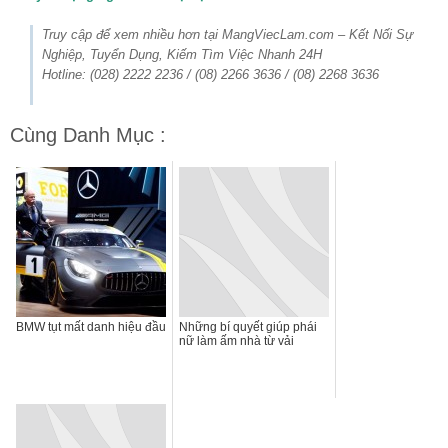
Truy cập để xem nhiều hơn tại MangViecLam.com – Kết Nối Sự
Nghiệp, Tuyển Dụng, Kiếm Tìm Việc Nhanh 24H
Hotline: (028) 2222 2236 / (08) 2266 3636 / (08) 2268 3636
Cùng Danh Mục :
BMW tụt mất danh hiệu đầu
Những bí quyết giúp phái
nữ làm ấm nhà từ vải