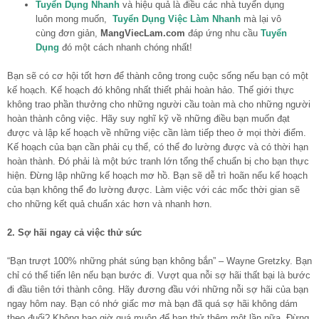
Tuyển Dụng Nhanh
và hiệu quả là điều các nhà tuyển dụng
luôn mong muốn,
Tuyển Dụng Việc Làm Nhanh
mà lại vô
cùng đơn giản,
MangViecLam.com
đáp ứng nhu cầu
Tuyển
Dụng
đó một cách nhanh chóng nhất!
Bạn sẽ có cơ hội tốt hơn để thành công trong cuộc sống nếu bạn có một
kế hoạch. Kế hoạch đó không nhất thiết phải hoàn hảo. Thế giới thực
không trao phần thưởng cho những người cầu toàn mà cho những người
hoàn thành công việc. Hãy suy nghĩ kỹ về những điều bạn muốn đạt
được và lập kế hoạch về những việc cần làm tiếp theo ở mọi thời điểm.
Kế hoạch của bạn cần phải cụ thể, có thể đo lường được và có thời hạn
hoàn thành. Đó phải là một bức tranh lớn tổng thể chuẩn bị cho bạn thực
hiện. Đừng lập những kế hoạch mơ hồ. Bạn sẽ dễ trì hoãn nếu kế hoạch
của bạn không thể đo lường được. Làm việc với các mốc thời gian sẽ
cho những kết quả chuẩn xác hơn và nhanh hơn.
2. Sợ hãi ngay cả việc thử sức
“Bạn trượt 100% những phát súng bạn không bắn” – Wayne Gretzky. Bạn
chỉ có thể tiến lên nếu bạn bước đi. Vượt qua nỗi sợ hãi thất bại là bước
đi đầu tiên tới thành công. Hãy đương đầu với những nỗi sợ hãi của bạn
ngay hôm nay. Bạn có nhớ giấc mơ mà bạn đã quá sợ hãi không dám
theo đuổi? Không bao giờ quá muộn để bạn thử thêm một lần nữa. Đừng