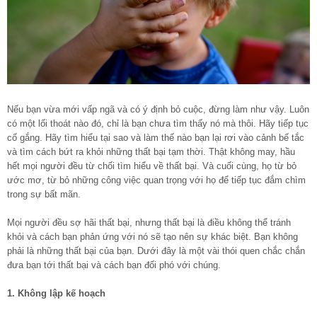
Nếu bạn vừa mới vấp ngã và có ý định bỏ cuộc, đừng làm như vậy. Luôn
có một lối thoát nào đó, chỉ là bạn chưa tìm thấy nó mà thôi. Hãy tiếp tục
cố gắng. Hãy tìm hiểu tại sao và làm thế nào bạn lại rơi vào cảnh bế tắc
và tìm cách bứt ra khỏi những thất bại tạm thời. Thật không may, hầu
hết mọi người đều từ chối tìm hiểu về thất bại. Và cuối cùng, họ từ bỏ
ước mơ, từ bỏ những công việc quan trọng với họ để tiếp tục đắm chìm
trong sự bất mãn.
Mọi người đều sợ hãi thất bại, nhưng thất bại là điều không thể tránh
khỏi và cách bạn phản ứng với nó sẽ tạo nên sự khác biệt. Bạn không
phải là những thất bại của bạn. Dưới đây là một vài thói quen chắc chắn
đưa bạn tới thất bại và cách bạn đối phó với chúng.
1. Không lập kế hoạch