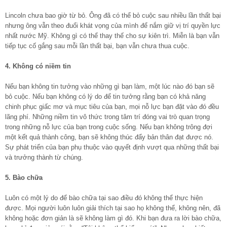
Lincoln chưa bao giờ từ bỏ. Ông đã có thể bỏ cuộc sau nhiều lần thất bại
nhưng ông vẫn theo đuổi khát vọng của mình để nắm giữ vị trí quyền lực
nhất nước Mỹ. Không gì có thể thay thế cho sự kiên trì. Miễn là bạn vẫn
tiếp tục cố gắng sau mỗi lần thất bại, bạn vẫn chưa thua cuộc.
4. Không có niềm tin
Nếu bạn không tin tưởng vào những gì bạn làm, một lúc nào đó bạn sẽ
bỏ cuộc. Nếu bạn không có lý do để tin tưởng rằng bạn có khả năng
chinh phục giấc mơ và mục tiêu của bạn, mọi nỗ lực bạn đặt vào đó đều
lãng phí. Những niềm tin vô thức trong tâm trí đóng vai trò quan trọng
trong những nỗ lực của bạn trong cuộc sống. Nếu bạn không trông đợi
một kết quả thành công, bạn sẽ không thúc đẩy bản thân đạt được nó.
Sự phát triển của bạn phụ thuộc vào quyết định vượt qua những thất bại
và trưởng thành từ chúng.
5. Bào chữa
Luôn có một lý do để bào chữa tại sao điều đó không thể thực hiện
được. Mọi người luôn luôn giải thích tại sao họ không thể, không nên, đã
không hoặc đơn giản là sẽ không làm gì đó. Khi bạn đưa ra lời bào chữa,