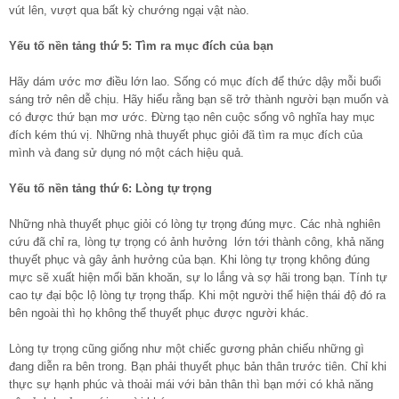
vút lên, vượt qua bất kỳ chướng ngại vật nào.
Yếu tố nền tảng thứ 5: Tìm ra mục đích của bạn
Hãy dám ước mơ điều lớn lao. Sống có mục đích để thức dậy mỗi buổi
sáng trở nên dễ chịu. Hãy hiểu rằng bạn sẽ trở thành người bạn muốn và
có được thứ bạn mơ ước. Đừng tạo nên cuộc sống vô nghĩa hay mục
đích kém thú vị. Những nhà thuyết phục giỏi đã tìm ra mục đích của
mình và đang sử dụng nó một cách hiệu quả.
Yếu tố nền tảng thứ 6: Lòng tự trọng
Những nhà thuyết phục giỏi có lòng tự trọng đúng mực. Các nhà nghiên
cứu đã chỉ ra, lòng tự trọng có ảnh hưởng lớn tới thành công, khả năng
thuyết phục và gây ảnh hưởng của bạn. Khi lòng tự trọng không đúng
mực sẽ xuất hiện mối băn khoăn, sự lo lắng và sợ hãi trong bạn. Tính tự
cao tự đại bộc lộ lòng tự trọng thấp. Khi một người thể hiện thái độ đó ra
bên ngoài thì họ không thể thuyết phục được người khác.
Lòng tự trọng cũng giống như một chiếc gương phản chiếu những gì
đang diễn ra bên trong. Bạn phải thuyết phục bản thân trước tiên. Chỉ khi
thực sự hạnh phúc và thoải mái với bản thân thì bạn mới có khả năng