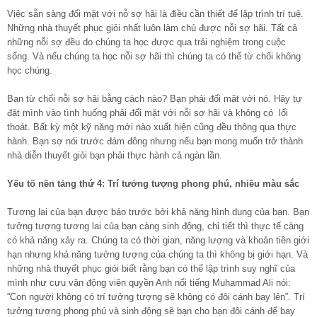
Việc sẵn sàng đối mặt với nỗ sợ hãi là điều cần thiết để lập trình trí tuệ.
Những nhà thuyết phục giỏi nhất luôn làm chủ được nỗi sợ hãi. Tất cả
những nỗi sợ đều do chúng ta học được qua trải nghiệm trong cuộc
sống. Và nếu chúng ta học nỗi sợ hãi thì chúng ta có thể từ chối không
học chúng.
Bạn từ chối nỗi sợ hãi bằng cách nào? Bạn phải đối mặt với nó. Hãy tự
đặt mình vào tình huống phải đối mặt với nỗi sợ hãi và không có lối
thoát. Bất kỳ một kỹ năng mới nào xuất hiện cũng đều thông qua thực
hành. Bạn sợ nói trước đám đông nhưng nếu bạn mong muốn trở thành
nhà diễn thuyết giỏi bạn phải thực hành cả ngàn lần.
Yếu tố nền tảng thứ 4: Trí tưởng tượng phong phú, nhiều màu sắc
Tương lai của bạn được báo trước bởi khả năng hình dung của bạn. Bạn
tưởng tượng tương lai của bạn càng sinh động, chi tiết thì thực tế càng
có khả năng xảy ra. Chúng ta có thời gian, năng lượng và khoản tiền giới
hạn nhưng khả năng tưởng tượng của chúng ta thì không bị giới hạn. Và
những nhà thuyết phục giỏi biết rằng bạn có thể lập trình suy nghĩ của
mình như cựu vận động viên quyền Anh nổi tiếng Muhammad Ali nói:
“Con người không có trí tưởng tượng sẽ không có đôi cánh bay lên”. Trí
tưởng tượng phong phú và sinh động sẽ bạn cho bạn đôi cánh để bay