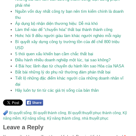
phải nhé
Nguồn vốn duy nhất công ty bạn nên tìm kiếm chính là doanh
thu
Áp dụng bộ nhận diện thương hiệu: Dễ mà khó
Làm thế nào để “chuyển hóa” thất bại thành thành công
Hohc hỏi 9 điều người giàu làm khác người nghèo mỗi ngày
Bí quyết xây dựng công ty trường tồn của đế chế 800 triệu
USD
5 thói quen xấu khiến bạn cầm chắc thất bại
Điều hành nhiều doanh nghiệp một lúc, tại sao không?
4 Bài học lãnh đạo từ chuyến du hành lên sao Hỏa của NASA
Bắt bài những lý do phụ nữ thường đàm phán thất bại
Tiết lộ những đặc điểm khác người của những doanh nhân vĩ
đại
Hãy luôn tự tin từ các giá trị sống của bản thân
Bí quyết sống
,
Bí quyết thành công
,
Bí quyết thuyết phục thành công
,
Kỹ
năng mềm
,
Kỹ năng sống
,
Kỹ năng thành công
,
nhà thuyết phục
Leave a Reply