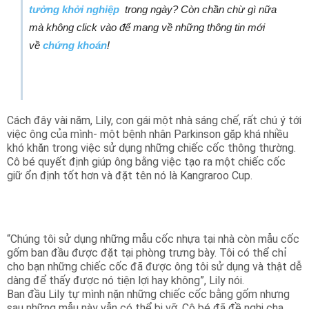
tưởng khởi nghiệp
trong ngày? Còn chần chừ gì nữa
mà không click vào để mang về những thông tin mới
về
chứng khoán
!
Cách đây vài năm, Lily, con gái một nhà sáng chế, rất chú ý tới
việc ông của mình- một bệnh nhân Parkinson gặp khá nhiều
khó khăn trong việc sử dụng những chiếc cốc thông thường.
Cô bé quyết định giúp ông bằng việc tạo ra một chiếc cốc
giữ ổn định tốt hơn và đặt tên nó là Kangraroo Cup.
“Chúng tôi sử dụng những mẫu cốc nhựa tại nhà còn mẫu cốc
gốm ban đầu được đặt tại phòng trưng bày. Tôi có thể chỉ
cho bạn những chiếc cốc đã được ông tôi sử dụng và thật dễ
dàng để thấy được nó tiện lợi hay không”, Lily nói.
Ban đầu Lily tự mình nặn những chiếc cốc bằng gốm nhưng
sau những mẫu này vẫn có thể bị vỡ. Cô bé đã đề nghị cha