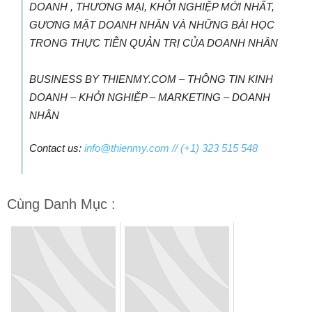
DOANH , THƯƠNG MẠI, KHỞI NGHIỆP MỚI NHẤT,
GƯƠNG MẶT DOANH NHÂN VÀ NHỮNG BÀI HỌC
TRONG THỰC TIỄN QUẢN TRỊ CỦA DOANH NHÂN
BUSINESS BY THIENMY.COM – THÔNG TIN KINH
DOANH – KHỞI NGHIỆP – MARKETING – DOANH
NHÂN
Contact us:
info@thienmy.com
// (+1) 323 515 548
Cùng Danh Mục :