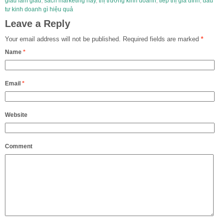
giàu làm giàu
,
sách marketing hay
,
thị trường kinh doanh
,
tiếp thị gia đình
,
đầu
tư kinh doanh gì hiệu quả
Leave a Reply
Your email address will not be published.
Required fields are marked
*
Name
*
Email
*
Website
Comment