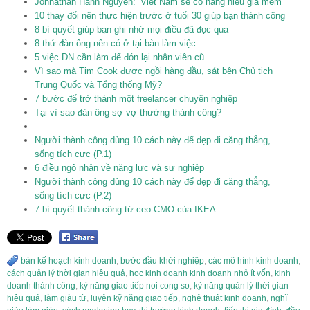
Johnathan Hạnh Nguyễn: ‘Việt Nam sẽ có hàng hiệu giá mềm’
10 thay đổi nên thực hiện trước ở tuổi 30 giúp bạn thành công
8 bí quyết giúp bạn ghi nhớ mọi điều đã đọc qua
8 thứ đàn ông nên có ở tại bàn làm việc
5 việc DN cần làm để đón lại nhân viên cũ
Vì sao mà Tim Cook được ngồi hàng đầu, sát bên Chủ tịch
Trung Quốc và Tổng thống Mỹ?
7 bước để trở thành một freelancer chuyên nghiệp
Tại vì sao đàn ông sợ vợ thường thành công?
Người thành công dùng 10 cách này để dẹp đi căng thẳng,
sống tích cực (P.1)
6 điều ngộ nhận về năng lực và sự nghiệp
Người thành công dùng 10 cách này để dẹp đi căng thẳng,
sống tích cực (P.2)
7 bí quyết thành công từ ceo CMO của IKEA
bản kế hoạch kinh doanh
,
bước đầu khởi nghiệp
,
các mô hình kinh doanh
,
cách quản lý thời gian hiệu quả
,
học kinh doanh kinh doanh nhỏ ít vốn
,
kinh
doanh thành công
,
kỷ năng giao tiếp noi cong so
,
kỹ năng quản lý thời gian
hiệu quả
,
làm giàu từ
,
luyện kỹ năng giao tiếp
,
nghệ thuật kinh doanh
,
nghĩ