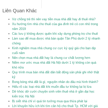
Liên Quan Khác
Vợ chồng trẻ thì nên vay tiền mua nhà đất hay đi thuê nhà?
Xu hướng tìm nhà cho thuê của gia đình trẻ có con nhỏ trong
năm 2019
Các lưu ý không được quên khi xây dựng phòng trọ cho thuê
Làm sao để mua được nhà bán quận Tân Phú dưới 2 tỷ nhanh
chóng
Kinh nghiệm mua nhà chung cư cực kỳ quý giá cho bạn dịp
cuối năm
Nên chọn mua nhà đất hay là chung cư chất lượng hơn
Niềm mơ ước mua nhà đất Hà Nội dưới 1 tỷ không còn quá
khó nữa
Quy trình mua bán nhà đất dân bất động sản phải ghi nhớ thật
kỹ
Bong bóng nhà đất là gì, nguyên nhân do đâu mà hình thành?
Hiểu rõ các loại nhà đất khi muốn đầu tư không lại bị lừa
Dở khóc dở cười chuyện sinh viên thuê nhà ở gần đại học
kiến trúc Hà Nội
Bị siết nhà chỉ vì quá tin tưởng mua qua thừa phát lại
Lời khuyên hữu ích khi tìm căn hộ cho thuê Tp. HCM với giá