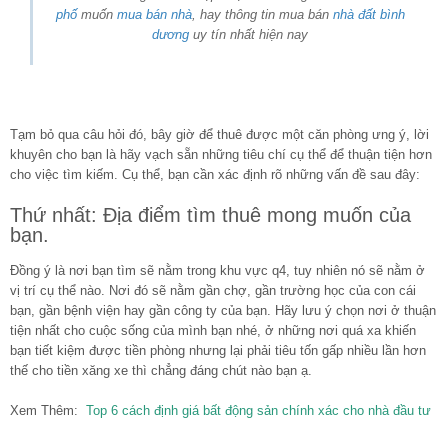
phố
muốn
mua bán nhà
, hay thông tin mua bán
nhà đất bình
dương
uy tín nhất hiện nay
Tạm bỏ qua câu hỏi đó, bây giờ để thuê được một căn phòng ưng ý, lời
khuyên cho bạn là hãy vạch sẵn những tiêu chí cụ thể để thuận tiện hơn
cho việc tìm kiếm. Cụ thể, bạn cần xác định rõ những vấn đề sau đây:
Thứ nhất: Địa điểm tìm thuê mong muốn của
bạn.
Đồng ý là nơi bạn tìm sẽ nằm trong khu vực q4, tuy nhiên nó sẽ nằm ở
vị trí cụ thể nào. Nơi đó sẽ nằm gần chợ, gần trường học của con cái
bạn, gần bệnh viện hay gần công ty của bạn. Hãy lưu ý chọn nơi ở thuận
tiện nhất cho cuộc sống của mình bạn nhé, ở những nơi quá xa khiến
bạn tiết kiệm được tiền phòng nhưng lại phải tiêu tốn gấp nhiều lần hơn
thế cho tiền xăng xe thì chẳng đáng chút nào bạn ạ.
Xem Thêm:
Top 6 cách định giá bất động sản chính xác cho nhà đầu tư