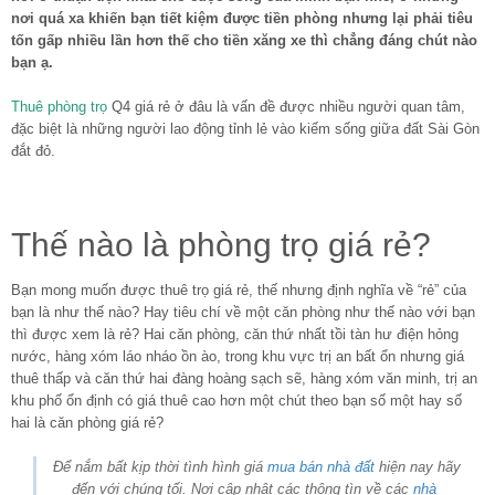
nơi quá xa khiến bạn tiết kiệm được tiền phòng nhưng lại phải tiêu
tốn gấp nhiều lần hơn thế cho tiền xăng xe thì chẳng đáng chút nào
bạn ạ.
Thuê phòng trọ
Q4 giá rẻ ở đâu là vấn đề được nhiều người quan tâm,
đặc biệt là những người lao động tỉnh lẻ vào kiếm sống giữa đất Sài Gòn
đắt đỏ.
Thế nào là phòng trọ giá rẻ?
Bạn mong muốn được thuê trọ giá rẻ, thế nhưng định nghĩa về “rẻ” của
bạn là như thế nào? Hay tiêu chí về một căn phòng như thế nào với bạn
thì được xem là rẻ? Hai căn phòng, căn thứ nhất tồi tàn hư điện hỏng
nước, hàng xóm láo nháo ồn ào, trong khu vực trị an bất ổn nhưng giá
thuê thấp và căn thứ hai đàng hoàng sạch sẽ, hàng xóm văn minh, trị an
khu phố ổn định có giá thuê cao hơn một chút theo bạn số một hay số
hai là căn phòng giá rẻ?
Để nắm bất kịp thời tình hình giá
mua bán nhà đất
hiện nay hãy
đến với chúng tối. Nơi cập nhật các thông tìn về các
nhà