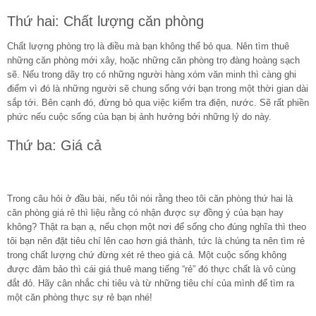
Thứ hai: Chất lượng căn phòng
Chất lượng phòng trọ là điều mà bạn không thể bỏ qua. Nên tìm thuê
những căn phòng mới xây, hoặc những căn phòng trọ đàng hoàng sạch
sẽ. Nếu trong dãy trọ có những người hàng xóm văn minh thì càng ghi
điểm vì đó là những người sẽ chung sống với bạn trong một thời gian dài
sắp tới. Bên cạnh đó, đừng bỏ qua việc kiểm tra điện, nước. Sẽ rất phiền
phức nếu cuộc sống của bạn bị ảnh hưởng bởi những lý do này.
Thứ ba: Giá cả
Trong câu hỏi ở đầu bài, nếu tôi nói rằng theo tôi căn phòng thứ hai là
căn phòng giá rẻ thì liệu rằng có nhận được sự đồng ý của bạn hay
không? Thật ra bạn ạ, nếu chọn một nơi để sống cho đúng nghĩa thì theo
tôi bạn nên đặt tiêu chí lên cao hơn giá thành, tức là chúng ta nên tìm rẻ
trong chất lượng chứ đừng xét rẻ theo giá cả. Một cuộc sống không
được đảm bảo thì cái giá thuê mang tiếng “rẻ” đó thực chất là vô cùng
đắt đỏ. Hãy cân nhắc chi tiêu và từ những tiêu chí của mình để tìm ra
một căn phòng thực sự rẻ bạn nhé!