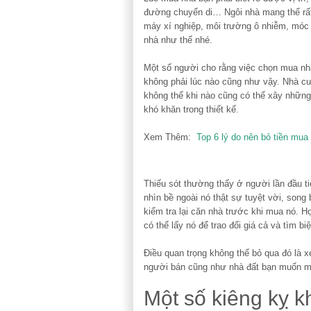
đường chuyển di… Ngôi nhà mang thể rất 
máy xí nghiệp, môi trường ô nhiễm, móc t
nhà như thế nhé.
Một số người cho rằng việc chọn mua nhà 
không phải lúc nào cũng như vậy. Nhà cuố
không thể khi nào cũng có thể xây những
khó khăn trong thiết kế.
Xem Thêm:
Top 6 lý do nên bỏ tiền mua
Thiếu sót thường thấy ở người lần đầu ti
nhìn bề ngoài nó thật sự tuyệt vời, son
kiểm tra lại căn nhà trước khi mua nó. H
có thể lấy nó để trao đổi giá cả và tìm b
Điều quan trọng không thể bỏ qua đó là x
người bán cũng như nhà đất bạn muốn m
Một số kiêng kỵ k