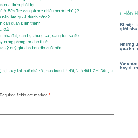
ua qua thừa phát lại
 chủ ở Bến Tre đang được nhiều người chú ý?
Hỗn 
n nên làm gì để thành công?
ên căn quận Bình thạnh
Bí mật “k
giới nhà
à đất
n nhà đất, căn hộ chung cư, sang tên sổ đỏ
y dựng phòng trọ cho thuê
Những đ
c kỳ quý giá cho bạn dịp cuối năm
qua khi 
Vợ chồng
hay đi t
iệm
,
Lưu ý khi thuê nhà đất
,
mua bán nhà đất
,
Nhà đất HCM
,
Đăng tin
Required fields are marked
*