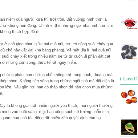
an niệm của người xưa thì trời tròn, đất vuông; hình tròn là
 chứ không nên động. Chính vì thế những ngôi nhà hình tròn chỉ
 không thích hợp để ở.
ỵ ở chỗ giao nhau giữa hai quả núi, nơi có dòng suối chảy qua
dù chỗ này đất đai khá bằng phẳng). Về mặt địa lí, hai quả núi
suối chảy xiết trong nhiều năm sẽ từ từ cuốn đi phần đất cát
sa ở những con sông, thực tế rất nguy hiểm.
g những phải chọn những chỗ không khí trong sạch, thoáng mát
Lựa C
tháp nhọn. Không nên sống trong những ngôi nhà mà đối diện là
họn lớn. Nếu gần nơi bạn có tháp nhọn thì nên chọn mua những
m.
đây là không gian rất nhiều người yêu thích, mọi người thường
h minh vào buổi sáng. một ban công sạch sẽ tường nhẵn mịn,
quan mua nhà tác động rất nhiều đến quyết định của họ.