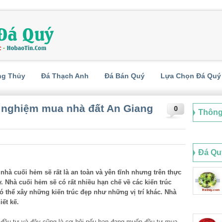
ng Thủy
Đá Thạch Anh
Đá Bán Quý
Lựa Chọn Đá Quý
h nghiệm mua nhà đất An Giang
0
Thông
Đá Qu
hà cuối hẻm sẽ rất là an toàn và yên tĩnh nhưng trên thực
. Nhà cuối hẻm sẽ có rất nhiều hạn chế về các kiến trúc
ó thể xây những kiến trúc đẹp như những vị trí khác. Nhà
ết kế.
 đầu tư và đây cũng là cơ hội nếu bạn đang muốn đầu tư mua