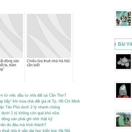
Bài Vi
ất động sản
Chiêu lừa thuê nhà Hà Nội
ết ta, trăm
cần biết
ng”
ớn từ việc đầu tư nhà đất tại Cần Thơ?
ập bẫy” khi mua nhà đất giá rẻ Tp. Hồ Chí Minh
ận Tân Phú dưới 2 tỷ nhanh chóng
dưới 1 tỷ không còn quá khó nữa
 động sản phải ghi nhớ thật kỹ
nhân do đâu mà hình thành?
 thuê nhà ở gần đại học kiến trúc Hà Nội