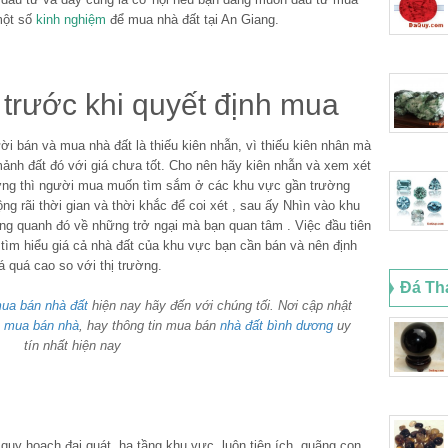
 một số
kinh nghiệm
để mua nhà đất tại An Giang.
trước khi quyết định mua
i bán và mua nhà đất là thiếu kiên nhẫn, vì thiếu kiên nhân mà
ảnh đất đó với giá chưa tốt. Cho nên hãy kiên nhẫn và xem xét
ường thì người mua muốn tìm sắm ở các khu vực gần trường
ng rãi thời gian và thời khắc để coi xét , sau ấy Nhìn vào khu
ềng quanh đó về những trở ngại mà bạn quan tâm . Việc đầu tiên
 tìm hiểu giá cả nhà đất của khu vực bạn cần bán và nên định
á quá cao so với thị trường.
Đá Th
ua bán nhà đất
hiện nay hãy đến với chúng tối. Nơi cập nhật
n
mua bán nhà
, hay thông tin mua bán
nhà đất bình dương
uy
tín nhất hiện nay
 quy hoạch đại quát, hạ tầng khu vực, luôn tiện ích, quãng con