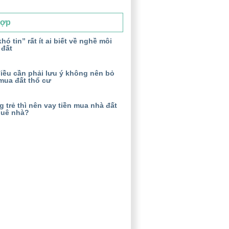
Hợp
hó tin” rất ít ai biết về nghề môi
 đất
iều cần phải lưu ý không nên bỏ
mua đất thổ cư
 trẻ thì nên vay tiền mua nhà đất
huê nhà?