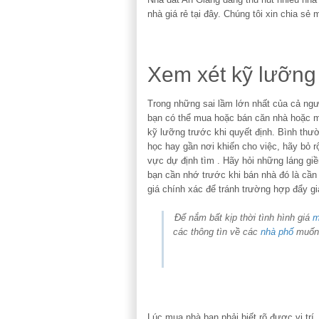
nhà giá rẻ tại đây. Chúng tôi xin chia sẻ
Xem xét kỹ lưỡng 
Trong những sai lầm lớn nhất của cả ngườ
bạn có thể mua hoặc bán căn nhà hoặc m
kỹ lưỡng trước khi quyết định. Bình th
học hay gần nơi khiến cho việc, hãy bỏ rộ
vực dự định tìm . Hãy hỏi những láng gi
bạn cần nhớ trước khi bán nhà đó là cần
giá chính xác để tránh trường hợp đẩy gi
Để nắm bất kịp thời tình hình giá
m
các thông tìn về các
nhà phố
muố
Lúc mua nhà bạn phải biết rõ được vị trí,