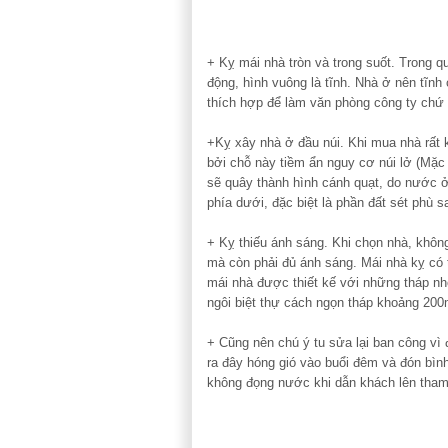
+ Kỵ mái nhà tròn và trong suốt. Trong qu
động, hình vuông là tĩnh. Nhà ở nên tĩnh
thích hợp để làm văn phòng công ty chứ
+Kỵ xây nhà ở đầu núi. Khi mua nhà rất k
bởi chỗ này tiềm ẩn nguy cơ núi lở (Mặc 
sẽ quây thành hình cánh quạt, do nước ở 
phía dưới, đặc biệt là phần đất sét phù 
+ Kỵ thiếu ánh sáng. Khi chọn nhà, khôn
mà còn phải đủ ánh sáng. Mái nhà kỵ có 
mái nhà được thiết kế với những tháp n
ngôi biệt thự cách ngọn tháp khoảng 200
+ Cũng nên chú ý tu sửa lại ban công vì 
ra đây hóng gió vào buổi đêm và đón bìn
không đọng nước khi dẫn khách lên tham 