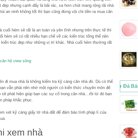
đẹp nhưng cạnh đấy là bãi rác, xa hơn chút mang rộng rãi nhà
úi an ninh không tốt thì bạn cũng đừng vội chi tiền ra mua căn
cuối hẻm sẽ rất là an toàn và yên tĩnh nhưng trên thực tế thì
i hẻm sẽ có rất nhiều hạn chế về các kiến trúc tổng thể nên
 kiến trúc đẹp như những vị trí khác. Nhà cuối hẻm thường rất
 căn hộ view sông
ên đi mua nhà là không kiểm tra kỹ càng căn nhà đó. Dù có thể
Đá Bá
g bạn vẫn phải nên nhờ một người có kiến thức chuyên môn để
ọ sẽ phát hiện giúp bạn các sự cố trong căn nhà…rồi từ đó bạn
iện pháp khắc phục.
em xét kỹ càng giấy tờ nhà đất để đảm bảo tính pháp lí của
ua.
hi xem nhà