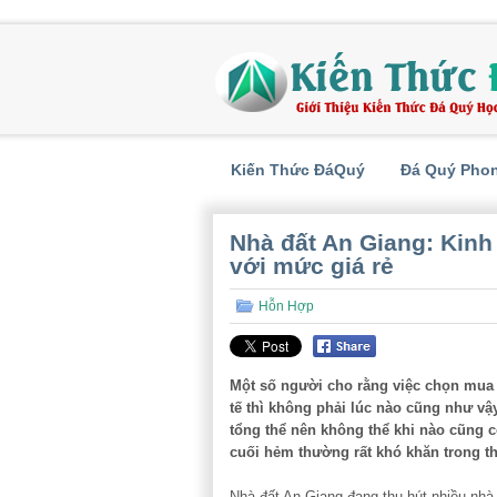
Kiến Thức ĐáQuý
Đá Quý Pho
Nhà đất An Giang: Kin
với mức giá rẻ
Hỗn Hợp
Một số người cho rằng việc chọn mua n
tế thì không phải lúc nào cũng như vậy
tổng thể nên không thể khi nào cũng c
cuối hẻm thường rất khó khăn trong thi
Nhà đất An Giang đang thu hút nhiều nhà